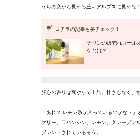
うちの窓から見える丘もアルプスに見えな
tips_and_updates
コチラの記事も要チェック！
ナリンの爆売れロール
ケとは？
肝心の香りは爽やかで上品。甘さもなく、
「あれ？ レモン系が入っているのかな？」
マリー、ラバンジン、レモン、グレープフ
ブレンドされているそう。