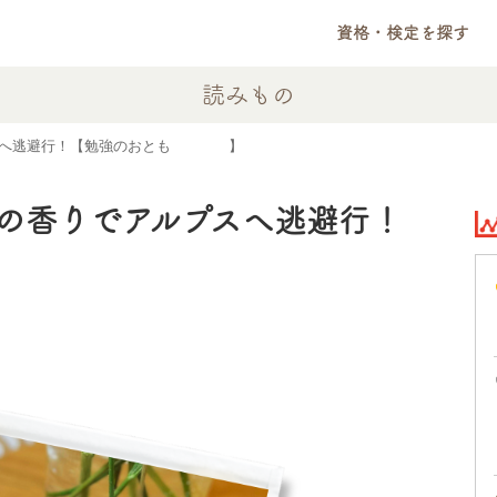
資格・検定を探す
読みもの
へ逃避行！【勉強のおとも #06】
の香りでアルプスへ逃避行！