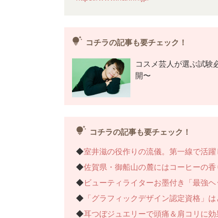
tips_and_updates
コチラの記事も要チェック！
コスメ芸人が選ぶ試験
開〜
tips_and_updates
コチラの記事も要チェック！
◆
室井滋の役作りの流儀。第一線で活躍
◆
佐賀県・御船山の麓にはコーヒーの香
◆
ビューティライターお墨付き「最強ヘ
◆
「グラフィックデザイン認定資格」は
◆
耳つぼジュエリーで頭痛＆肩コリに効