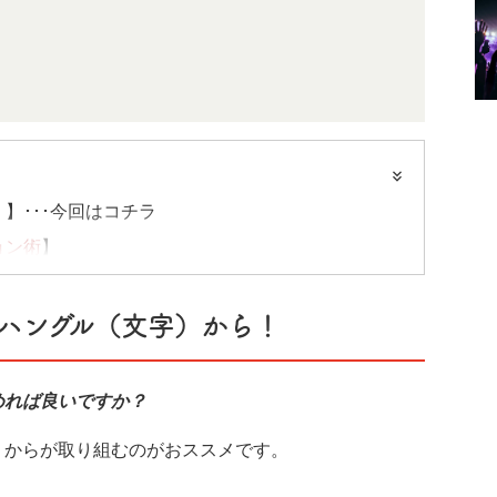
】･･･今回はコチラ
ョン術
】
、文具まで
】
ハングル（文字）から！
めれば良いですか？
）からが取り組むのがおススメです。