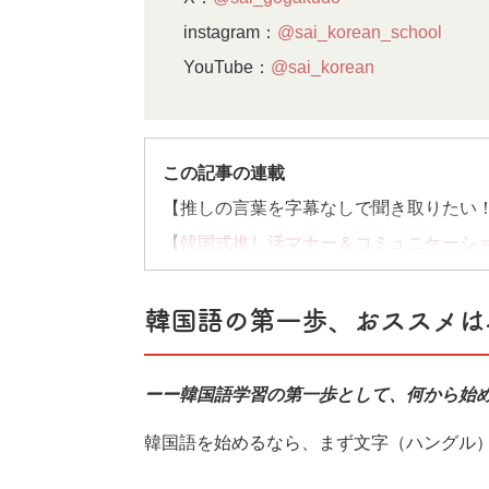
▶instagram：
@sai_korean_school
▶YouTube：
@sai_korean
この記事の連載
【推しの言葉を字幕なしで聞き取りたい！
【
韓国式推し活マナー＆コミュニケーシ
【
「TOEIC」で満点をとるコツ
】
【
韓国の勉強事情～勉強デートから資格
韓国語の第一歩、おススメは
【
韓国語を活かして仕事がしたい！
】
ーー韓国語学習の第一歩として、何から始
連載記事一覧へ＞＞
韓国語を始めるなら、まず文字（ハングル