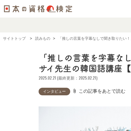
サイトトップ
読みもの
「推しの言葉を字幕なしで聞き取りたい！
「推しの言葉を字幕な
サイ先生の韓国語講座
2025.02.21 (最終更新：2025.02.21)
attach_file
この記事をあとで読む
インタビュー