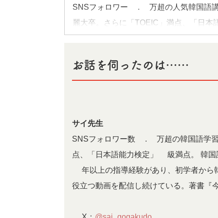
SNSフォロワー4.5万超の人気韓国語
麗大卒。さらに「TOEIC」満点、「日
に、推しと近づくための韓国語や、初心
てもらう。
お話を伺ったのは……
サイ先生
SNSフォロワー数4.5万超の韓国語学習
点、「日本語能力検定」1級満点。 韓
0年以上の指導経験があり、初学者から
役立つ動画を配信し続けている。著書『今
▶X：
@sai_gogakudo