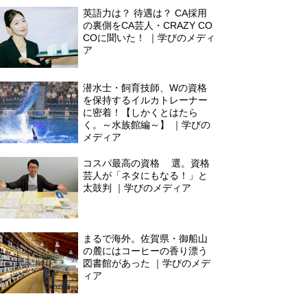
英語力は？ 待遇は？ CA採用
の裏側をCA芸人・CRAZY CO
COに聞いた！ ｜学びのメディ
ア
潜水士・飼育技師、Wの資格
を保持するイルカトレーナー
に密着！【しかくとはたら
く。～水族館編～】 ｜学びの
メディア
コスパ最高の資格3選。資格
芸人が「ネタにもなる！」と
太鼓判 ｜学びのメディア
まるで海外。佐賀県・御船山
の麓にはコーヒーの香り漂う
図書館があった ｜学びのメデ
ィア