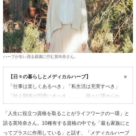
ハーブが生い茂る庭園に佇む英玲奈さん。
【日々の暮らしとメディカルハーブ】
「仕事は楽しくあるべき」「私生活は充実すべき」
「対人関係は円滑にすべき」……。個々に課せられ
る“こうあるべき”が択一化している現代社会。そんな
「人生に役立つ資格を取ることがライフワークの一環」と
日々に疲れたら、古くから人々が魅了されてきたメデ
語る英玲奈さん。10種有する資格の中でも「最も家族にと
ィカルハーブに頼ってみませんか。「メディカルハー
ってプラスに作用している」と話す、「メディカルハーブ
ブコーディネーター」の資格を持つタレントの英玲奈