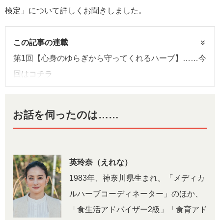
検定」について詳しくお聞きしました。
さんとその魅力を深掘りします。
この記事の連載
第1回【心身のゆらぎから守ってくれるハーブ】……今
回はコチラ
第2回【
暮らしに役立つハーブ
】
第3回【
メディカルハーブコーディネーターって？
】
お話を伺ったのは……
第4回【
レシピ篇：花粉対策のハーブティー
】
第5回【
レシピ篇：ハーブを使ったマウスウォッシュ
】
第6回【
レシピ篇：免疫アップを助けるハーブチンキ
】
英玲奈（えれな）
第7回【
レシピ篇：疲れ瞳を癒やす目元ハーブ湿布
】
1983年、神奈川県生まれ。「メディカ
連載記事一覧へ>>
ルハーブコーディネーター」のほか、
「食生活アドバイザー2級」「食育アド