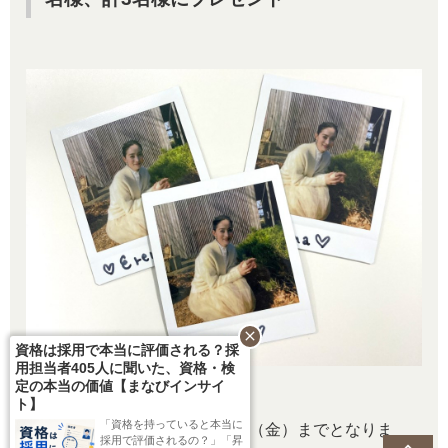
close
資格は採用で本当に評価される？採
用担当者405人に聞いた、資格・検
定の本当の価値【まなびインサイ
ト】
「資格を持っていると本当に
応募締め切りは2024年5月31日（金）までとなりま
採用で評価されるの？」「昇