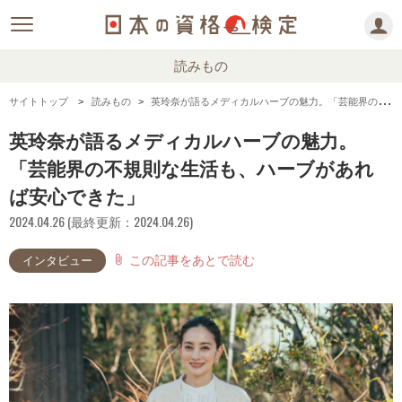
読みもの
サイトトップ
読みもの
英玲奈が語るメディカルハーブの魅力。「芸能界の不規則な生活も、ハーブがあれば安心できた」
英玲奈が語るメディカルハーブの魅力。
「芸能界の不規則な生活も、ハーブがあれ
ば安心できた」
2024.04.26 (最終更新：2024.04.26)
この記事をあとで読む
attach_file
インタビュー