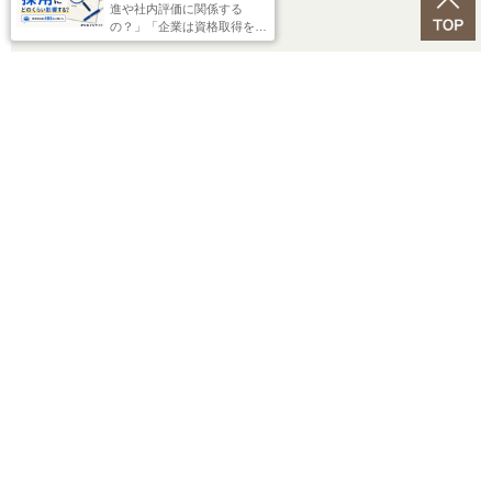
進や社内評価に関係する
す。ふるってご応募ください。
の？」「企業は資格取得をど
こまで支援しているの？」と
気になっている人へ。 資
格・検定が採用や人事評価、
社員育成にどのように活用さ
応募はこちらから！
れているのかを調査した記事
がコチラ。
英玲奈さんのように、幼い頃から身近にあったもの、慣れ
親しんでいる習慣にこそ楽しく学び続けるヒントが隠れて
いるのかもしれない。
この記事の連載
第1回【心身のゆらぎから守ってくれるハーブ】……今
回はコチラ