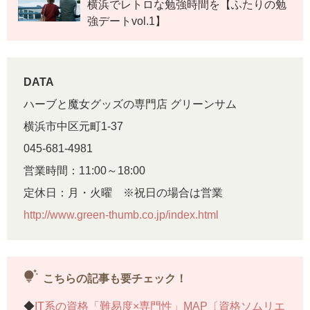
横浜でレトロな勉強時間を【ふたりの勉
強デートvol.1】
DATA
ハーブと魔女グッズの専門店 グリーンサム
横浜市中区元町1-37
045-681-4981
営業時間：11:00～18:00
定休日：月・火曜 ※祝日の場合は営業
http://www.green-thumb.co.jp/index.html
tips_and_updates
こちらの記事も要チェック！
◆
IT系の資格「難易度×専門性」MAP〔資格ソムリエ