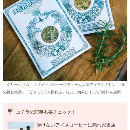
「グリーンサム」オリジナルのハーブティーも人気アイテムの1つ。「朝
の目覚め用」「ビタミンCを摂れる」など、効果によって5種類を展開。
tips_and_updates
コチラの記事も要チェック！
溶けないアイスコーヒーに隠れ家書店。