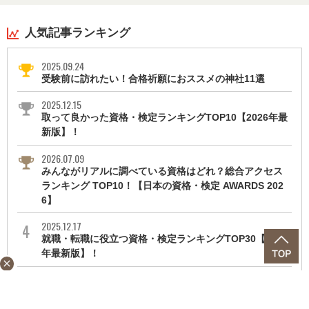
人気記事ランキング
2025.09.24
受験前に訪れたい！合格祈願におススメの神社11選
2025.12.15
取って良かった資格・検定ランキングTOP10【2026年最
新版】！
2026.07.09
みんながリアルに調べている資格はどれ？総合アクセス
ランキング TOP10！【日本の資格・検定 AWARDS 202
6】
2025.12.17
就職・転職に役立つ資格・検定ランキングTOP30【2026
年最新版】！
close
2024.07.05
都内に現れた本と緑のオアシス。知的好奇心をくすぐら
れる「本の森ちゅうおう」に行ってみた