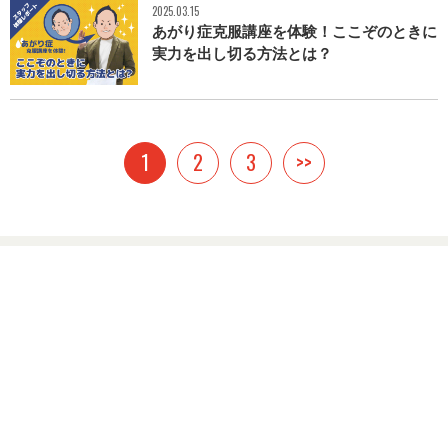
2025.03.15
あがり症克服講座を体験！ここぞのときに
実力を出し切る方法とは？
1
2
3
>>