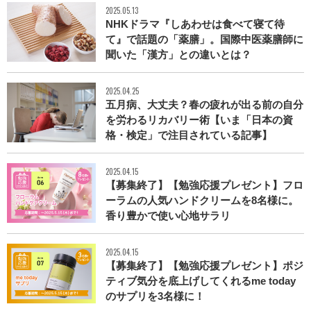
2025.05.13
NHKドラマ『しあわせは食べて寝て待
て』で話題の「薬膳」。国際中医薬膳師に
聞いた「漢方」との違いとは？
2025.04.25
五月病、大丈夫？春の疲れが出る前の自分
を労わるリカバリー術【いま「日本の資
格・検定」で注目されている記事】
2025.04.15
【募集終了】【勉強応援プレゼント】フロ
ーラムの人気ハンドクリームを8名様に。
香り豊かで使い心地サラリ
2025.04.15
【募集終了】【勉強応援プレゼント】ポジ
ティブ気分を底上げしてくれるme today
のサプリを3名様に！