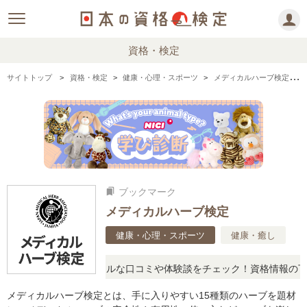
資格・検定
サイトトップ
資格・検定
健康・心理・スポーツ
メディカルハーブ検定の情報まとめ
ブックマーク
bookmarks
メディカルハーブ検定
健康・心理・スポーツ
健康・癒し
疑問に思ったら、リアルな口コミや体験談をチェック！資格情報の下か
メディカルハーブ検定とは、手に入りやすい15種類のハーブを題材