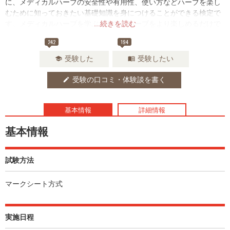
に、メディカルハーブの安全性や有用性、使い方などハーブを楽し
むために知っておきたい基礎知識を身につけることができる検定で
す。メディカルハーブを学ぶことは、ハーブをより楽しめるだけで
...続きを読む
なく、健康や美容といったセルフケアにも役立てられるでしょう。
242
194
受験した
受験したい
school
menu_book
受験の口コミ・体験談を書く
edit
基本情報
詳細情報
基本情報
試験方法
マークシート方式
実施日程