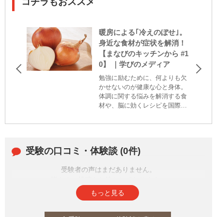
コチラもおススメ
暖房による｢冷えのぼせ｣。
身近な食材が症状を解消！
【まなびのキッチンから #1
0】 ｜学びのメディア
勉強に励むために、何よりも欠
かせないのが健康な心と身体。
体調に関する悩みを解消する食
材や、脳に効くレシピを国際中
医薬膳師で料理家のさとう あい
さんのキッチンからお届けしま
す。今回は、「冷えのぼせ」に
効く食材、玉ねぎをピックアッ
受験の口コミ・体験談 (0件)
プ。その理由や簡単レシピをご
紹介！
受験者の声はまだありません。
皆さまの投稿をお待ちしております。
もっと見る