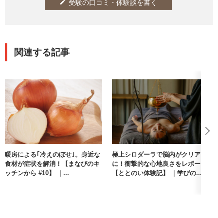
受験の口コミ・体験談を書く
edit
関連する記事
暖房による｢冷えのぼせ｣。身近な
極上シロダーラで脳内がクリア
食材が症状を解消！【まなびのキ
に！衝撃的な心地良さをレポート
ッチンから #10】 ｜...
【ととのい体験記】 ｜学びの...