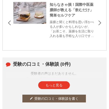
知らなきゃ損！国際中医薬
膳師が教える「飲むだけ」
簡単セルフケア
薬膳と聞くと料理を思い浮かべ
る人が多いかもしれないが、
「お茶こそ、薬膳を生活に取り
入れる最も手軽な入り口です」
と話すのは、国際中医薬膳師で
料理家のさとう あいさん。今回
は、さとうさんおススメの3種の
薬膳茶をご紹介。どのお茶も、
ティーバッグ状で購入できるの
受験の口コミ・体験談 (0件)
で、「薬膳は面倒そう……」と
構えずに、気軽にお試しを！
受験者の声はまだありません。
皆さまの投稿をお待ちしております。
もっと見る
受験の口コミ・体験談を書く
edit