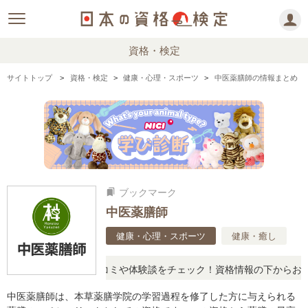
資格・検定
サイトトップ
資格・検定
健康・心理・スポーツ
中医薬膳師の情報まとめ
ブックマーク
bookmarks
中医薬膳師
健康・心理・スポーツ
健康・癒し
ったら、リアルな口コミや体験談をチェック！資格情報の下からお読み
中医薬膳師は、本草薬膳学院の学習過程を修了した方に与えられる