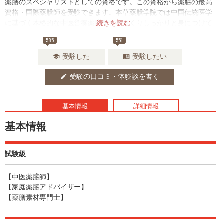
薬膳のスペシャリストとしての資格です。この資格から薬膳の最高
資格・国際薬膳師を受験できます。本草薬膳学院では中国伝統医学
に基づく本格的な中医営養薬膳学をゆっくりしっかりと身につけて
...続きを読む
いただく事ができます。さらに研究科に進むことで、国際中医師の
585
551
資格を受験することもできます。
受験した
受験したい
school
menu_book
受験の口コミ・体験談を書く
edit
基本情報
詳細情報
基本情報
試験級
【中医薬膳師】
【家庭薬膳アドバイザー】
【薬膳素材専門士】