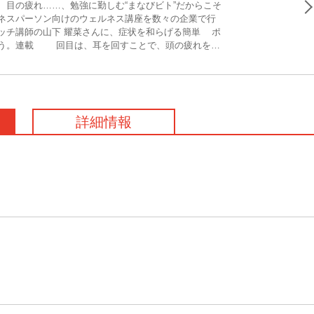
、目の疲れ……、勉強に勤しむ“まなびビト”だからこそ
ネスパーソン向けのウェルネス講座を数々の企業で行
ッチ講師の山下 耀菜さんに、症状を和らげる簡単1ポ
う。連載23回目は、耳を回すことで、頭の疲れをオ
ご紹介します！
詳細情報