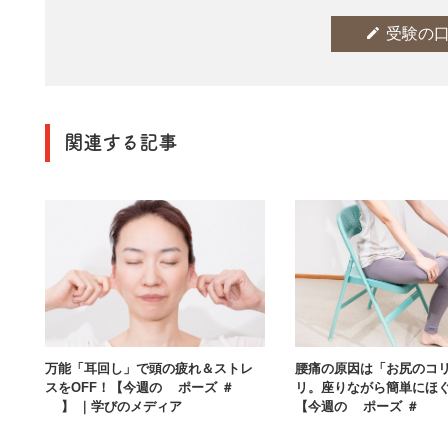
edit
受験の
関連する記事
万能「耳回し」で頭の疲れ＆ストレ
腰痛の原因は「お尻のコ
スをOFF！【今週の1ポーズ ＃2
リ。座りながら簡単にほ
3】 ｜学びのメディア
【今週の1ポーズ ＃0