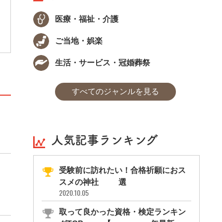
身につける検定です。世の中は健康について
のありがちな勘違いや思い込みなど、誤った
医療・福祉・介護
情報で溢れています。健康検定では身近な疑
問や食と健康に関するトピックについて学ぶ
ことができます。
ご当地・娯楽
生活・サービス・冠婚葬祭
すべてのジャンルを見る
人気記事ランキング
受験前に訪れたい！合格祈願におス
スメの神社11選
2020.10.05
取って良かった資格・検定ランキン