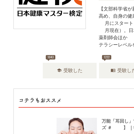
【文部科学省が
高め、自身の健
2月にスタート
4月現在）。日
薬剤師会ほか3
テラシーレベル
1043
1222
school
menu_book
受験した
受験し
コチラもおススメ
万能「耳回し」
ズ ＃23】 