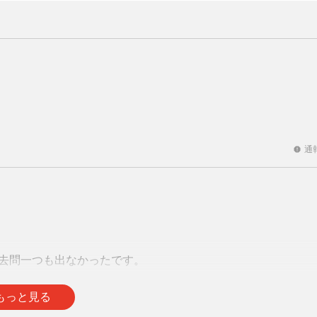
通
report
去問一つも出なかったです。
通
report
もっと見る