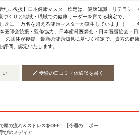
新たに後援】日本健康マスター検定は、健康知識・リテラシー
康づくりと地域・職域での健康リーダーを育てる検定で、1
し既に3万名を超える健康マスターが誕生しています（20
本医師会後援・監修協力、日本歯科医師会・日本看護協会・日
2の団体が後援。最新の健康知見に基づく検定で、貴方の健
を評価、認定いたします。
edit
たい
受験の口コミ・体験談を書く
で頭の疲れ＆ストレスをOFF！【今週の1ポー
｜学びのメディア