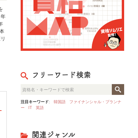
を
7年
年
本
康リ
フリーワード検索
注目キーワード
:
韓国語
ファイナンシャル・プランナ
ー
IT
英語
健康検定
関連ジャンル
健康検定は、食と健康について正しい知識を