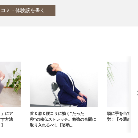
口コミ・体験談を書く
リ」にア
首＆肩＆腰コリに効く“たった10
頭に手を当てる
ぐす方法
秒”の秘伝ストレッチ。勉強の合間に
労！【今週の1
4】
取り入れるべし【姿勢...