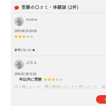
受験の口コミ・体験談 (2件)
kuskus
2019.08.24 09:50
参考になった
thumb_up
1
ぱるる
2019.07.08 13:26
1年以内に受験
中々難しかった。隅々勉強しないとと思いました。過
参考になった
thumb_up
4