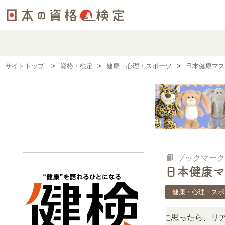
サイトトップ
資格・検定
健康・心理・スポーツ
日本健康マス
bookmarks
ブックマーク
日本健康マ
健康・心理・スポ
、難しい？」「どんな試験？」と疑問に思ったら、リアルな口