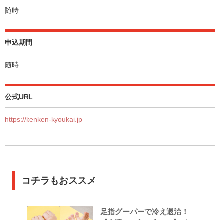
随時
申込期間
随時
公式URL
https://kenken-kyoukai.jp
コチラもおススメ
足指グーパーで冷え退治！