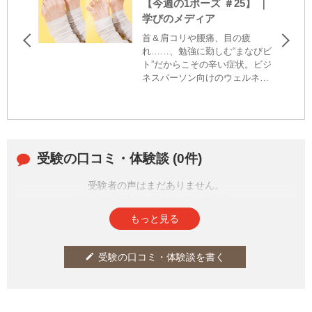
【今週の1ポーズ ＃25】 ｜
学びのメディア
首＆肩コリや腰痛、目の疲
れ……、勉強に勤しむ“まなびビ
ト”だからこその辛い症状。ビジ
ネスパーソン向けのウェルネス
講座を数々の企業で行う、ヨガ
＆ストレッチ講師の山下 耀菜さ
んに、症状を和らげる簡単1ポー
ズを教えてもらう。連載25回目
となる最終回は、足裏グーパー
受験の口コミ・体験談 (0件)
で冷え症を解消するポーズをご
紹介！
受験者の声はまだありません。
皆さまの投稿をお待ちしております。
もっと見る
受験の口コミ・体験談を書く
edit