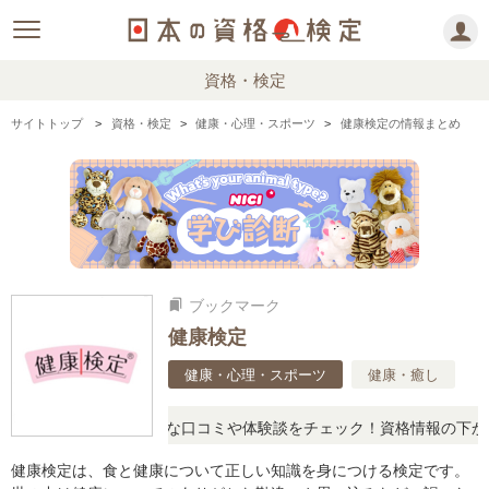
資格・検定
サイトトップ
資格・検定
健康・心理・スポーツ
健康検定の情報まとめ
ブックマーク
bookmarks
健康検定
健康・心理・スポーツ
健康・癒し
問に思ったら、リアルな口コミや体験談をチェック！資格情報の下から
健康検定は、食と健康について正しい知識を身につける検定です。