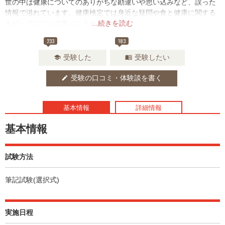
世の中は健康についてのありがちな勘違いや思い込みなど、誤った
情報で溢れています。健康検定では身近な疑問や食と健康に関する
トピックについて学ぶことができます。
...続きを読む
233
183
受験した
受験したい
school
menu_book
受験の口コミ・体験談を書く
edit
基本情報
詳細情報
基本情報
試験方法
筆記試験(選択式)
実施日程