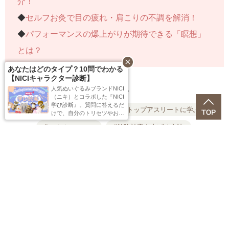
介！
◆
セルフお灸で目の疲れ・肩こりの不調を解消！
◆
パフォーマンスの爆上がりが期待できる「瞑想」
とは？
close
あなたはどのタイプ？10問でわかる
【NICIキャラクター診断】
人気ぬいぐるみブランドNICI
関連タグ
（ニキ）とコラボした『NICI
学び診断』。質問に答えるだ
#気になるあの人を深堀り
#トップアスリートに学ぶ
けで、自分のトリセツやおス
スメの学び方などが分かる！
#モチベーション
#勉強効率を上げる方法
attach_file
この記事を保存する
記事を保存するにはログインまたは会員登録が必要です