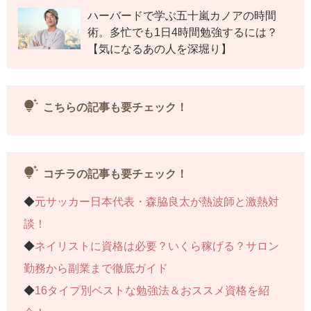
ハーバードで学ぶ五十嵐カノアの時間
術。多忙でも1日4時間勉強するには？
【気になるあの人を深堀り】
tips_and_updates
こちらの記事も要チェック！
tips_and_updates
コチラの記事も要チェック！
◆
元サッカー日本代表・森脇良太が熱波師と激熱対
談！
◆
ネイリストに資格は必要？いくら稼げる？サロン
勤務から副業まで徹底ガイド
◆
16タイプ別ベストな勉強法＆おススメ資格を紹