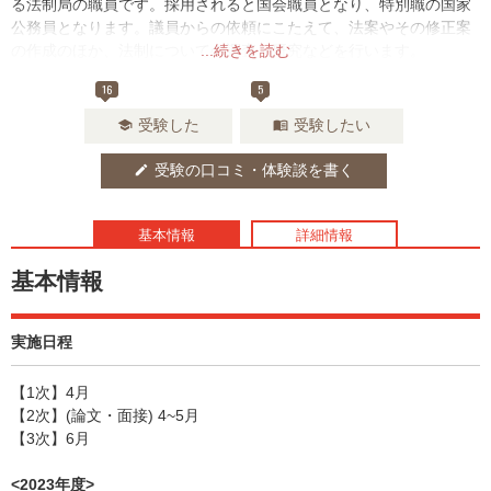
る法制局の職員です。採用されると国会職員となり、特別職の国家
公務員となります。議員からの依頼にこたえて、法案やその修正案
の作成のほか、法制についての調査・研究などを行います。
...続きを読む
16
5
受験した
受験したい
school
menu_book
受験の口コミ・体験談を書く
edit
基本情報
詳細情報
基本情報
実施日程
【1次】4月
【2次】(論文・面接) 4~5月
【3次】6月
<2023年度>