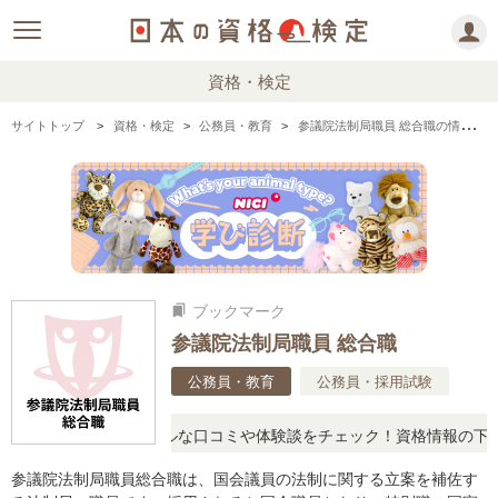
資格・検定
サイトトップ
資格・検定
公務員・教育
参議院法制局職員 総合職の情報まとめ
ブックマーク
bookmarks
参議院法制局職員 総合職
公務員・教育
公務員・採用試験
問に思ったら、リアルな口コミや体験談をチェック！資格情報の下から
参議院法制局職員総合職は、国会議員の法制に関する立案を補佐す