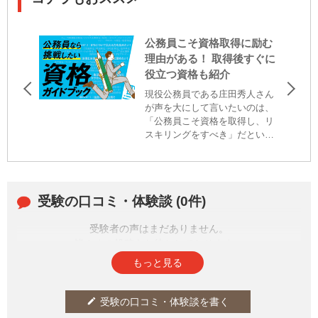
公務員こそ資格取得に励む
理由がある！ 取得後すぐに
役立つ資格も紹介
現役公務員である庄田秀人さん
が声を大にして言いたいのは、
「公務員こそ資格を取得し、リ
スキリングをすべき」だという
こと。なぜ、庄田さんは資格取
得を強くススメるのか。理由を
伺うとともに、取得すれば明日
すぐにでも役立つ資格を教えて
受験の口コミ・体験談 (0件)
もらいました。
受験者の声はまだありません。
皆さまの投稿をお待ちしております。
もっと見る
受験の口コミ・体験談を書く
edit