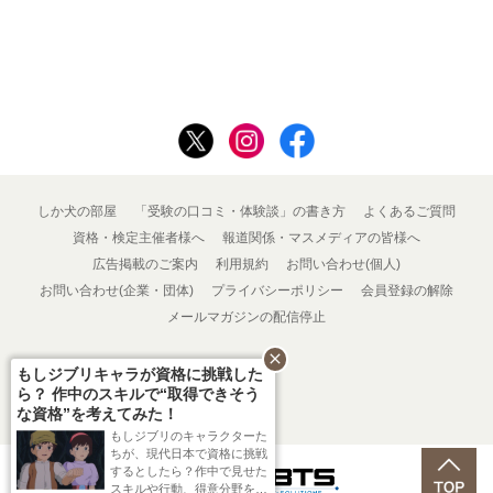
しか犬の部屋
「受験の口コミ・体験談」の書き方
よくあるご質問
資格・検定主催者様へ
報道関係・マスメディアの皆様へ
広告掲載のご案内
利用規約
お問い合わせ(個人)
お問い合わせ(企業・団体)
プライバシーポリシー
会員登録の解除
メールマガジンの配信停止
close
もしジブリキャラが資格に挑戦した
ら？ 作中のスキルで“取得できそう
な資格”を考えてみた！
もしジブリのキャラクターた
ちが、現代日本で資格に挑戦
するとしたら？作中で見せた
Powered by
スキルや行動、得意分野をも