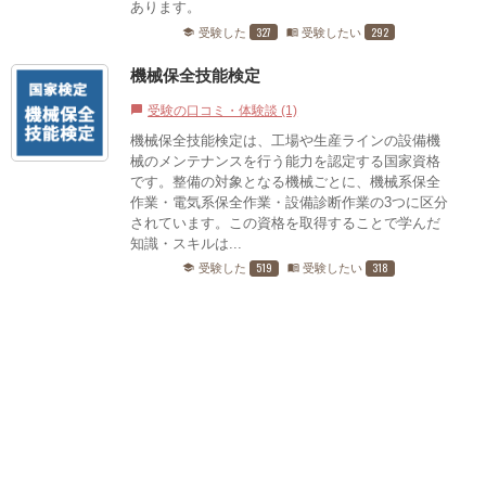
あります。
327
292
受験した
受験したい
school
menu_book
機械保全技能検定
受験の口コミ・体験談 (1)
chat_bubble
機械保全技能検定は、工場や生産ラインの設備機
械のメンテナンスを行う能力を認定する国家資格
です。整備の対象となる機械ごとに、機械系保全
作業・電気系保全作業・設備診断作業の3つに区分
されています。この資格を取得することで学んだ
知識・スキルは...
519
318
受験した
受験したい
school
menu_book