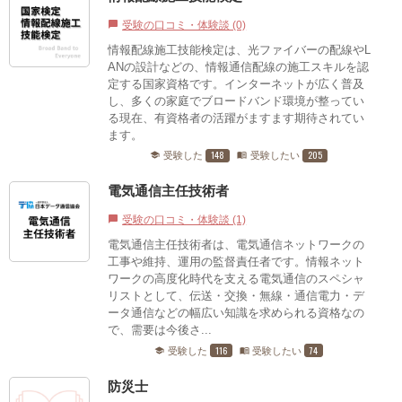
受験の口コミ・体験談 (0)
chat_bubble
情報配線施工技能検定は、光ファイバーの配線やL
ANの設計などの、情報通信配線の施工スキルを認
定する国家資格です。インターネットが広く普及
し、多くの家庭でブロードバンド環境が整ってい
る現在、有資格者の活躍がますます期待されてい
ます。
148
205
受験した
受験したい
school
menu_book
電気通信主任技術者
受験の口コミ・体験談 (1)
chat_bubble
電気通信主任技術者は、電気通信ネットワークの
工事や維持、運用の監督責任者です。情報ネット
ワークの高度化時代を支える電気通信のスペシャ
リストとして、伝送・交換・無線・通信電力・デ
ータ通信などの幅広い知識を求められる資格なの
で、需要は今後さ...
116
74
受験した
受験したい
school
menu_book
防災士