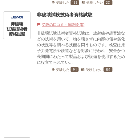
199
207
受験した
受験したい
school
menu_book
非破壊試験技術者資格試験
受験の口コミ・体験談 (0)
chat_bubble
非破壊試験技術者資格試験は、放射線や超音波な
どの技術を用いて、物を壊さずに内部の傷や劣化
の状況等を調べる技能を問うものです。検査は原
子力発電所や鉄道などを対象に行われ、安全かつ
長期間にわたって製品および設備を使用するため
に役立てられてい...
241
309
受験した
受験したい
school
menu_book