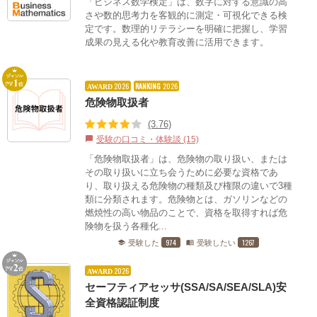
「ビジネス数学検定」は、数字に対する意識の高
さや数的思考力を客観的に測定・可視化できる検
定です。数理的リテラシーを明確に把握し、学習
成果の見える化や教育改善に活用できます。
2026
RANKING
2026
AWARD
危険物取扱者
(3.76)
受験の口コミ・体験談 (15)
chat_bubble
「危険物取扱者」は、危険物の取り扱い、または
その取り扱いに立ち会うために必要な資格であ
り、取り扱える危険物の種類及び権限の違いで3種
類に分類されます。危険物とは、ガソリンなどの
燃焼性の高い物品のことで、資格を取得すれば危
険物を扱う各種化...
974
1267
受験した
受験したい
school
menu_book
2026
AWARD
セーフティアセッサ(SSA/SA/SEA/SLA)安
全資格認証制度