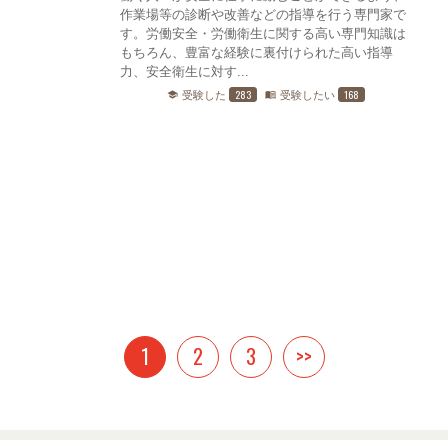
作業場等の診断や改善などの指導を行う専門家で
す。労働安全・労働衛生に関する高い専門知識は
もちろん、豊富な経験に裏付けられた高い指導
力、安全衛生に対す...
283
168
受験した
受験したい
school
menu_book
1
2
3
>>