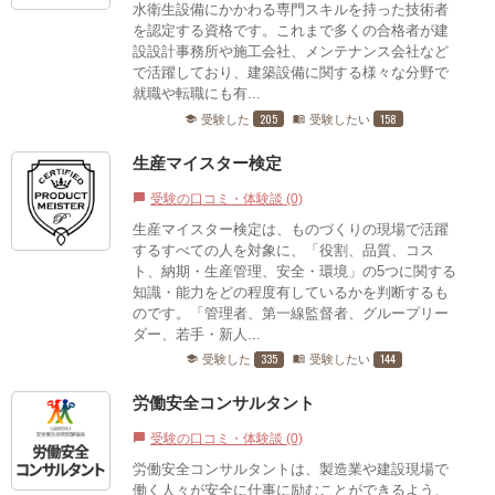
水衛生設備にかかわる専門スキルを持った技術者
を認定する資格です。これまで多くの合格者が建
設設計事務所や施工会社、メンテナンス会社など
で活躍しており、建築設備に関する様々な分野で
就職や転職にも有...
205
158
受験した
受験したい
school
menu_book
生産マイスター検定
受験の口コミ・体験談 (0)
chat_bubble
生産マイスター検定は、ものづくりの現場で活躍
するすべての人を対象に、「役割、品質、コス
ト、納期・生産管理、安全・環境」の5つに関する
知識・能力をどの程度有しているかを判断するも
のです。「管理者、第一線監督者、グループリー
ダー、若手・新人...
335
144
受験した
受験したい
school
menu_book
労働安全コンサルタント
受験の口コミ・体験談 (0)
chat_bubble
労働安全コンサルタントは、製造業や建設現場で
働く人々が安全に仕事に励むことができるよう、