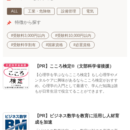
ALL
工業・危険物
設備管理
電気
特徴から探す
#受験料3,000円以内
#受験料10,000円以内
#受験料学割有
#国家資格
#必置資格
【PR】こころ検定®（文部科学省後援）
【心理学を学ぶならこころ検定】もし心理学やメ
ンタルケアに興味があるならこころ検定がおすす
め。心理学の入門として最適で、学んだ知識は誰
もが日常生活で役立てることができます。
【PR】ビジネス数学を教育に活用し人材育
成を加速