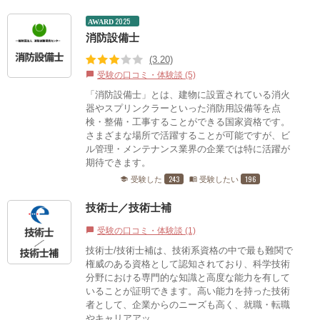
2025
AWARD
消防設備士
(3.20)
受験の口コミ・体験談 (5)
chat_bubble
「消防設備士」とは、建物に設置されている消火
器やスプリンクラーといった消防用設備等を点
検・整備・工事することができる国家資格です。
さまざまな場所で活躍することが可能ですが、ビ
ル管理・メンテナンス業界の企業では特に活躍が
期待できます。
243
196
受験した
受験したい
school
menu_book
技術士／技術士補
受験の口コミ・体験談 (1)
chat_bubble
技術士/技術士補は、技術系資格の中で最も難関で
権威のある資格として認知されており、科学技術
分野における専門的な知識と高度な能力を有して
いることが証明できます。高い能力を持った技術
者として、企業からのニーズも高く、就職・転職
やキャリアアッ...