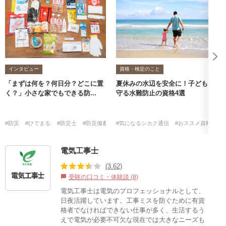
インタビュー
資格・検定のこと
「まずは何を？何日分？どこに置
夏休みの水辺を安全に！子どもを
く？」小さな家でもできる防...
守る水難防止の資格4選
#防災
#ひでまる
#防災士
#防災備蓄収納プランナー
#気になるシカク通信
#おススメ資格・検
電気工事士
(3.62)
受験の口コミ・体験談 (8)
chat_bubble
電気工事士は電気のプロフェッショナルとして、
日夜活躍しています。工事ミスを防ぐために有資
格者でなければできない仕事が多く、生活するう
えで電気が必要不可欠な現在では大きなニーズも