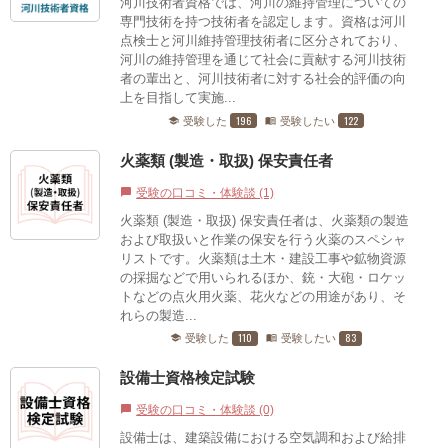
河川技術者資格では、河川の維持管理についての
専門技術を持つ技術者を認定します。資格は河川
点検士と河川維持管理技術者に区分されており、
河川の維持管理を通じて社会に貢献する河川技術
者の輩出と、河川技術者に対する社会的評価の向
上を目指して実施...
196
122
受験した
受験したい
school
menu_book
火薬類 (製造・取扱) 保安責任者
受験の口コミ・体験談 (1)
chat_bubble
火薬類 (製造・取扱) 保安責任者は、火薬類の製造
および取扱いと作業の保安を行う火薬のスペシャ
リストです。火薬類は土木・建設工事や鉱物資源
の採掘などで用いられるほか、銃・大砲・ロケッ
トなどの点火用火薬、花火などの用途があり、そ
れらの製造...
110
83
受験した
受験したい
school
menu_book
設備士資格検定試験
受験の口コミ・体験談 (0)
chat_bubble
設備士は、建築設備における空気調和および給排