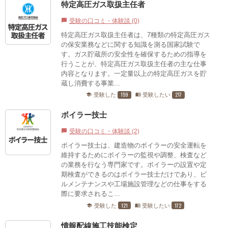
特定高圧ガス取扱主任者
受験の口コミ・体験談 (0)
chat_bubble
特定高圧ガス取扱主任者は、7種類の特定高圧ガス
の保安業務などに関する知識を測る国家試験で
す。ガス貯蔵所の安全性を確保するための指導を
行うことが、特定高圧ガス取扱主任者の主な仕事
内容となります。一定量以上の特定高圧ガスを貯
蔵し消費する事業...
159
217
受験した
受験したい
school
menu_book
ボイラー技士
受験の口コミ・体験談 (2)
chat_bubble
ボイラー技士は、建造物のボイラーの安全運転を
維持するためにボイラーの監視や調整、検査など
の業務を行なう専門家です。ボイラーの設置や定
期検査ができるのはボイラー技士だけであり、ビ
ルメンテナンスや工場施設管理などの仕事をする
際に要求されるこ...
121
172
受験した
受験したい
school
menu_book
情報配線施工技能検定