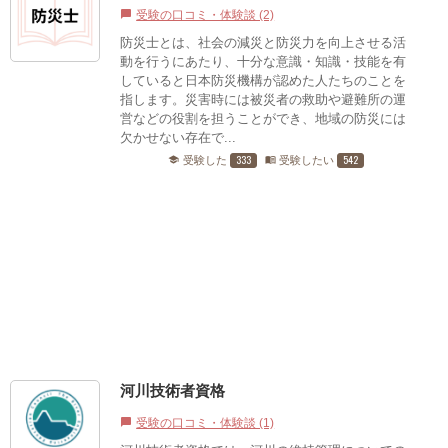
受験の口コミ・体験談 (2)
chat_bubble
防災士とは、社会の減災と防災力を向上させる活
動を行うにあたり、十分な意識・知識・技能を有
していると日本防災機構が認めた人たちのことを
指します。災害時には被災者の救助や避難所の運
営などの役割を担うことができ、地域の防災には
欠かせない存在で...
333
542
受験した
受験したい
school
menu_book
河川技術者資格
受験の口コミ・体験談 (1)
chat_bubble