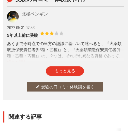
北極ペンギン
2022.05.31 02:53
5年以上前に受験
あくまで今時点での当方の認識に基づいて述べると、『火薬類
取扱保安責任者(甲種・乙種)』と、『火薬類製造保安責任者(甲
種・乙種・丙種)』の、２つは、それぞれ異なる資格であって、
例えば「火薬類(---)保安責任者」といった感じで一色田にする
のは、決して好ましくないと考えています。
参考になった
通報
thumb_up
report
7
もっと見る
以上
受験の口コミ・体験談を書く
edit
関連する記事