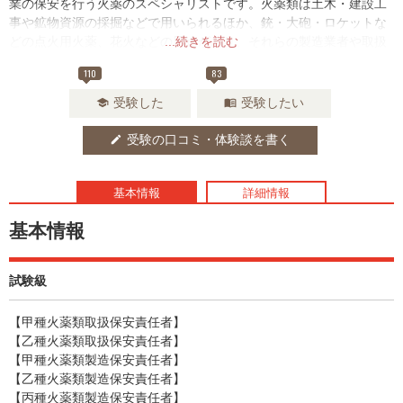
業の保安を行う火薬のスペシャリストです。火薬類は土木・建設工
事や鉱物資源の採掘などで用いられるほか、銃・大砲・ロケットな
どの点火用火薬、花火などの用途があり、それらの製造業者や取扱
...続きを読む
業者においては重要な資格といえるでしょう。
110
83
受験した
受験したい
school
menu_book
受験の口コミ・体験談を書く
edit
基本情報
詳細情報
基本情報
試験級
【甲種火薬類取扱保安責任者】
【乙種火薬類取扱保安責任者】
【甲種火薬類製造保安責任者】
【乙種火薬類製造保安責任者】
【丙種火薬類製造保安責任者】