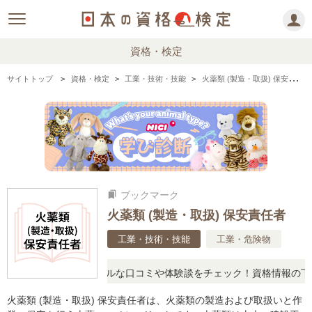
資格・検定
サイトトップ
資格・検定
工業・技術・技能
火薬類 (製造・取扱) 保安責任者の情報まとめ・口コミ・体験談
ブックマーク
bookmarks
火薬類 (製造・取扱) 保安責任者
工業・技術・技能
工業・危険物
問に思ったら、リアルな口コミや体験談をチェック！資格情報の下から
火薬類 (製造・取扱) 保安責任者は、火薬類の製造および取扱いと作