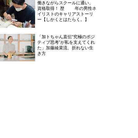
働きながらスクールに通い、
資格取得！ 歴15年の男性ネ
イリストのキャリアストーリ
ー【しかくとはたらく。】
「加トちゃん直伝“究極のポジ
ティブ思考”が私を支えてくれ
た」加藤綾菜流、折れない生
き方