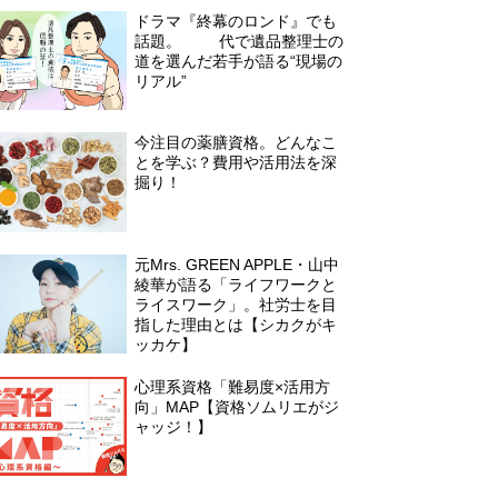
ドラマ『終幕のロンド』でも
話題。20代で遺品整理士の
道を選んだ若手が語る“現場の
リアル”
今注目の薬膳資格。どんなこ
とを学ぶ？費用や活用法を深
掘り！
元Mrs. GREEN APPLE・山中
綾華が語る「ライフワークと
ライスワーク」。社労士を目
指した理由とは【シカクがキ
ッカケ】
心理系資格「難易度×活用方
向」MAP【資格ソムリエがジ
ャッジ！】