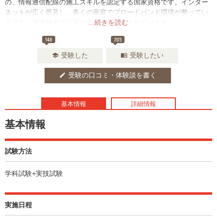
の、情報通信配線の施工スキルを認定する国家資格です。インター
ネットが広く普及し、多くの家庭でブロードバンド環境が整ってい
る現在、有資格者の活躍がますます期待されています。
...続きを読む
148
205
受験した
受験したい
school
menu_book
受験の口コミ・体験談を書く
edit
基本情報
詳細情報
基本情報
試験方法
学科試験+実技試験
実施日程