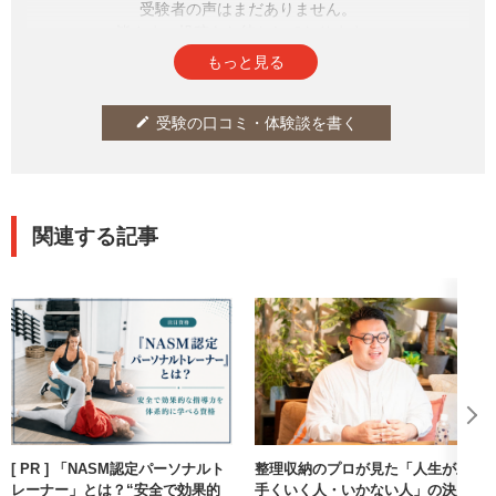
受験者の声はまだありません。
皆さまの投稿をお待ちしております。
もっと見る
受験の口コミ・体験談を書く
edit
関連する記事
[ PR ] 「NASM認定パーソナルト
整理収納のプロが見た「人生が上
レーナー」とは？“安全で効果的
手くいく人・いかない人」の決定