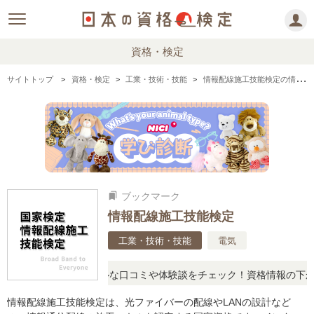
資格・検定
サイトトップ
資格・検定
工業・技術・技能
情報配線施工技能検定の情報まとめ
ブックマーク
bookmarks
情報配線施工技能検定
工業・技術・技能
電気
問に思ったら、リアルな口コミや体験談をチェック！資格情報の下から
情報配線施工技能検定は、光ファイバーの配線やLANの設計など