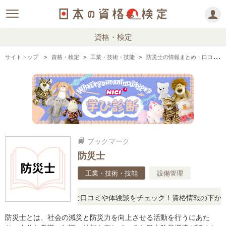
資格・検定
サイトトップ
資格・検定
工業・技術・技能
防災士の情報まとめ・口コミ・体験談
ブックマーク
bookmarks
防災士
工業・技術・技能
設備管理
に思ったら、リアルな口コミや体験談をチェック！資格情報の下からお
防災士とは、社会の減災と防災力を向上させる活動を行うにあた