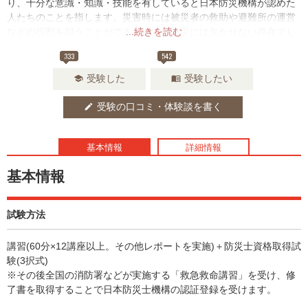
り、十分な意識・知識・技能を有していると日本防災機構が認めた
人たちのことを指します。災害時には被災者の救助や避難所の運営
などの役割を担うことができ、地域の防災には欠かせない存在でし
...続きを読む
ょう。
333
542
受験した
受験したい
school
menu_book
受験の口コミ・体験談を書く
edit
基本情報
詳細情報
基本情報
試験方法
講習(60分×12講座以上。その他レポートを実施)＋防災士資格取得試
験(3択式)
※その後全国の消防署などが実施する「救急救命講習」を受け、修
了書を取得することで日本防災士機構の認証登録を受けます。