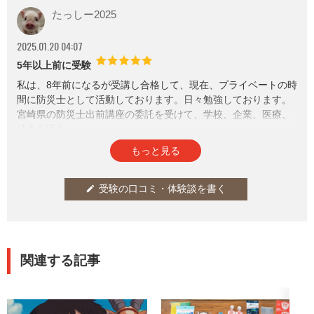
間は費用が高い為、可能なら、地方自治体や学校法人の講習を
たっしー2025
受講した方が得です。
2025.01.20 04:07
因みに、私は県の講習を受講修了しました。
5年以上前に受験
私は、8年前になるが受講し合格して、現在、プライベートの時
間に防災士として活動しております。日々勉強しております。
宮崎県の防災士出前講座の委託を受けて、学校、企業、医療、
福祉、地域等で講師として活動してます。
宮崎の場合は、防災士受講は補助があり、高くありませんでし
参考になった
通報
thumb_up
report
0
もっと見る
た。
受験の口コミ・体験談を書く
edit
関連する記事