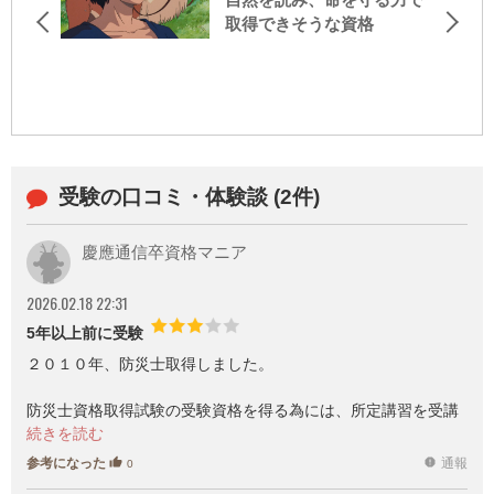
取得できそうな資格
受験の口コミ・体験談 (2件)
慶應通信卒資格マニア
2026.02.18 22:31
5年以上前に受験
２０１０年、防災士取得しました。
防災士資格取得試験の受験資格を得る為には、所定講習を受講
修了する必要が有ります。
参考になった
通報
thumb_up
report
0
所定講習実施機関は、地方自治体、学校法人、民間ですが、民