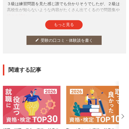
３級は練習問題を見た感じ誰でも分かりそうでしたが、２級は
高校生が知らないような内容がたくさん出てくるので問題集や
テキストをしっかり読んだ方がいいと思います。
参考になった
通報
thumb_up
report
17
もっと見る
受験の口コミ・体験談を書く
edit
関連する記事