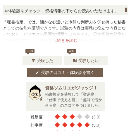
NEWS!
体験談をチェック！資格情報の下からお読みいただけます。
「秘書検定」では、細かな心遣いと冷静な判断力を併せ持った秘書
としての技能を証明できます。試験の内容は実務に役立つ内容にな
っており、ビジネスの重要な場面ではもちろん、日常業務の効率化
にも有効なので、企業や学校から高い評価を得ている。
...続きを読む
1705
2750
受験した
受験したい
school
menu_book
受験の口コミ・体験談を書く
edit
資格ソムリエがジャッジ！
秘書検定を受験して「難易度」
「仕事で使える度」「趣味で活か
せる度」のスコアをつけました。
難易度
(3.0)
仕事度
(5.0)