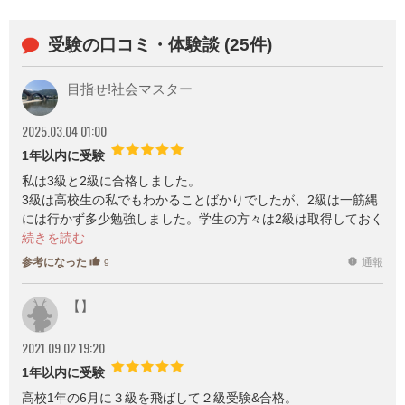
こうした変化を背景に、キャリ
アアップや職種転換を見据えて
受験の口コミ・体験談 (25件)
資格取得に取り組むビジネスパ
ーソンが増えています。学びの
メディア『日本の資格・検定』
目指せ!社会マスター
では、今年も「就職・転職に役
立つ資格・検定」の最新調査を
2025.03.04 01:00
実施。時代の変化と共に注目さ
れる資格も移り変わっていま
1年以内に受験
す。本ランキングでは、最新結
果に加えてコメントや前回順位
私は3級と2級に合格しました。
との比較も矢印で示しています
3級は高校生の私でもわかることばかりでしたが、2級は一筋縄
ので、ぜひご覧ください。
には行かず多少勉強しました。学生の方々は2級は取得しておく
と良いと思います。
参考になった
通報
thumb_up
report
9
【】
2021.09.02 19:20
1年以内に受験
高校1年の6月に３級を飛ばして２級受験&合格。