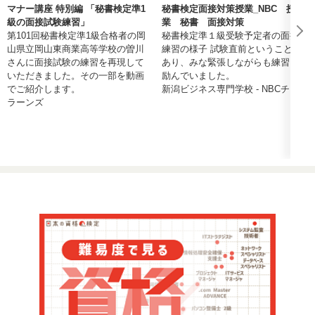
マナー講座 特別編 「秘書検定準1
秘書検定面接対策授業_NBC 授
級の面接試験練習」
業 秘書 面接対策
第101回秘書検定準1級合格者の岡
秘書検定準１級受験予定者の面接
山県立岡山東商業高等学校の曽川
練習の様子 試験直前ということも
さんに面接試験の練習を再現して
あり、みな緊張しながらも練習に
いただきました。その一部を動画
励んでいました。
でご紹介します。
新潟ビジネス専門学校 - NBCチャン
ラーンズ