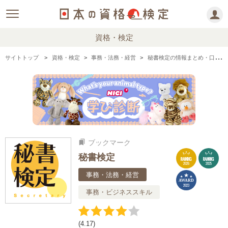
資格・検定
サイトトップ
資格・検定
事務・法務・経営
秘書検定の情報まとめ・口コミ・体験談
ブックマーク
bookmarks
秘書検定
RANKING
RANKING
2026
2025
事務・法務・経営
AWARD
2023
事務・ビジネススキル
(4.17)