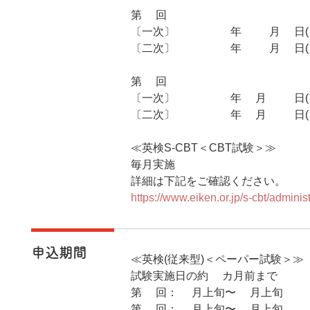
第2回
〔一次〕2026年10月4日(
〔二次〕2026年11月8日(日)
第3回
〔一次〕2027年1月24日(
〔二次〕2027年2月28日(日) 
≪英検S-CBT＜CBT試験＞≫
毎月実施
詳細は下記をご確認ください。
https://www.eiken.or.jp/s-cbt/admin
申込期間
≪英検(従来型)＜ペーパー試験＞≫
試験実施日の約1カ月前まで
第1回：4⽉上旬〜5⽉上旬
第2回：8⽉上旬〜9⽉上旬