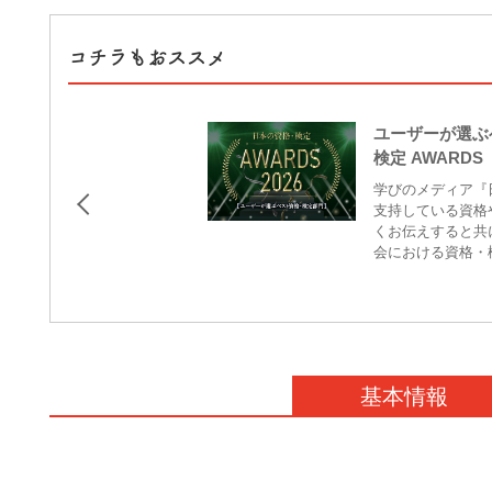
コチラもおススメ
ユーザーが選ぶ
検定 AWARD
学びのメディア『
支持している資格
くお伝えすると共
会における資格・
定し、発表してお
ユーザーによるア
を、3つの部門に
うち【ユーザーが
介。
基本情報