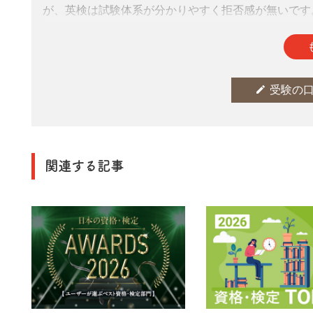
が、英検は試験体系が分かりやすく拒否感が無いです
参考になった
thumb_up
0
edit
受験の
関連する記事