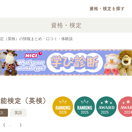
資格・検定を探す
資格・検定
定（英検）の情報まとめ・口コミ・体験談
能検定（英検）
RANKING
RANKING
AWARD
AWA
2026
2025
2025
202
ス
英語
(4.19)