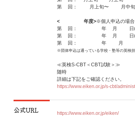
第3回：11⽉上旬〜12⽉中
<2026年度>
※個人申込の場合
第1回：2026年3月23日(月
第2回：2026年6月30日(火
第3回：2026年10月30日
※団体申込は通っている学校・塾等の英検
≪英検S-CBT＜CBT試験＞≫
随時
詳細は下記をご確認ください。
https://www.eiken.or.jp/s-cbt/admin
公式URL
https://www.eiken.or.jp/eiken/