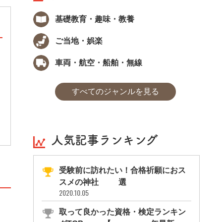
基礎教育・趣味・教養
ご当地・娯楽
TOEIC® Listening & Reading Test
車両・航空・船舶・無線
「TOEIC® Listening & Reading Test」は、
英語に関する資格の中でも、最も人気のある
すべてのジャンルを見る
資格の1つです。グローバル化が進む中で、
需要が高まる英語ですが、Listening(聞く)、R
eading(読む)の試験を行い英語によるコミュ
ニケーション能力を測る資格として、多くの
会社で、導入・推奨されています。
人気記事ランキング
受験前に訪れたい！合格祈願におス
スメの神社11選
2020.10.05
取って良かった資格・検定ランキン