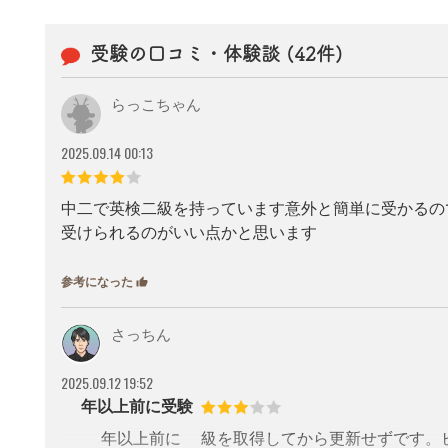
受験の口コミ・体験談 (42件)
らっこちゃん
2025.09.14 00:13
中二で英検二級を持っています意外と簡単に受かるので
受けられるのがいい点かと思います
参考になった
thumb_up
3
さっちん
2025.09.12 19:52
5年以上前に受験
20年以上前に2級を取得してから更新せずです。ビ