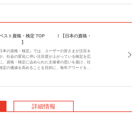
ベスト資格・検定 TOP10！【日本の資格・
S 2026】
日本の資格・検定』では、ユーザーの皆さまが注目＆
や、社会の変化に伴い注目度が上がっている検定を広
に、資格・検定に込められた主催者の思いを届け、社
検定の価値を高めることを目的に、毎年アワードを決
ります。昨年度の当サイト内のアクセスデータおよび
ンケートをもとに、最も注目＆支持された資格・検定
分けてランキング形式で発表。本記事では、3部門の
選ぶベスト資格・検定部門】をランキング形式でご紹
詳細情報