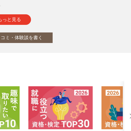
。
通
report
もっと見る
口コミ・体験談を書く