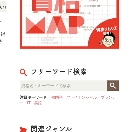
NEWS!
ます。
「この検定、難しい？」「どんな試験？」と
人
。
取得
も
フリーワード検索
注目キーワード
:
韓国語
ファイナンシャル・プランナ
ー
IT
英語
関連ジャンル