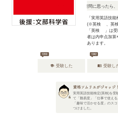
定、難しい？」「どんな試験？」と疑問に思ったら、リアルな
「実用英語技能
(※英検®、英検
「英検®」は受
者は内申点加算
あります。
1200
1342
school
menu_book
受験した
受験し
資格ソムリエがジャッジ
実用英語技能検定(英検)を受
て「難易度」「仕事で使える
「趣味で活かせる度」のスコ
つけました。