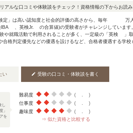
口コミや体験談をチェック！資格情報の下からお読みいただけ
検定」は高い認知度と社会的評価の高さから、毎年400万
IBA®、英検Jr.®の合算値)の受験者がチャレンジしています
験や就職活動で利用されることが多く、一定級の「英検®」
や合格判定優先などの優遇を設けるなど、合格者優遇する学校
edit
たい
受験の口コミ・体験談を書く
難易度
(2.0)
！
仕事度
(2.0)
験し
度」
趣味度
(4.0)
アを
⇒ 似た資格と比較する