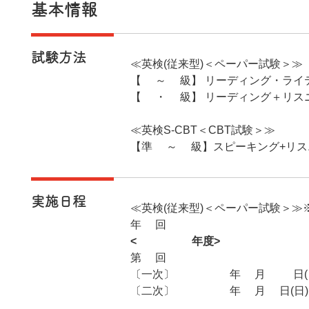
基本情報
試験方法
≪英検(従来型)＜ペーパー試験＞≫
【1～3級】 リーディング・ライ
【4・5級】 リーディング＋リス
≪英検S-CBT＜CBT試験＞≫
【準1～3級】スピーキング+リス
実施日程
≪英検(従来型)＜ペーパー試験＞≫
年3回
<2026年度>
第1回
〔一次〕2026年5月31日(
〔二次〕2026年7月5日(日) o