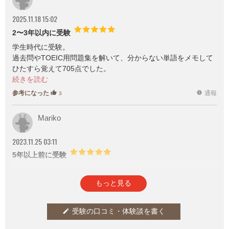
2025.11.18 15:02
2〜3年以内に受験
学生時代に受験。
過去問やTOEIC用問題集を解いて、分からない単語をメモして
ひたすら覚えて705点でした。
それ以上目指すには詳しい品詞関係の勉強をしたり、長文読解
力や耳を鍛える必要があると思いますが、問題の分からない単
参考になった
通報
thumb_up
report
3
語だけでも勉強したら600～700くらいは取れると思いました。
Mariko
2023.11.25 03:11
5年以上前に受験
参考になった
通報
thumb_up
report
0
もっと見る
受験の口コミ・体験談を書く
edit