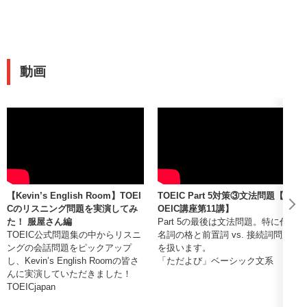
動画
【Kevin’s English Room】TOEI
TOEIC Part 5対策③文法問題【T
Cのリスニング問題を実演してみ
OEIC講座第11講】
た！ 服屋さん編
Part 5の最後は文法問題。特に代
TOEIC公式問題集の中からリスニ
名詞の格と前置詞 vs. 接続詞問題
ングの会話問題をピックアップ
を扱います。
し、Kevin’s English Roomの皆さ
「ただよび」ベーシック文系
んに実演していただきました！
TOEICjapan