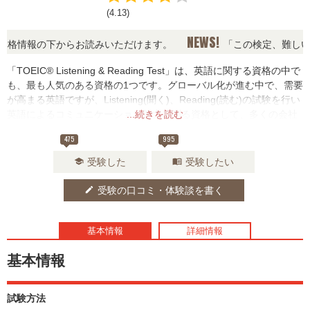
(4.13)
NEWS!
情報の下からお読みいただけます。
「この検定、難しい？
「TOEIC® Listening & Reading Test」は、英語に関する資格の中で
も、最も人気のある資格の1つです。グローバル化が進む中で、需要
が高まる英語ですが、Listening(聞く)、Reading(読む)の試験を行い
英語によるコミュニケーション能力を測る資格として、多くの会社
...続きを読む
で、導入・推奨されています。
475
995
受験した
受験したい
school
menu_book
受験の口コミ・体験談を書く
edit
基本情報
詳細情報
基本情報
試験方法