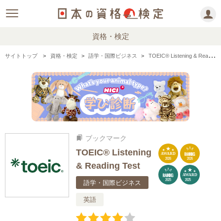
資格・検定
サイトトップ
資格・検定
語学・国際ビジネス
TOEIC® Listening & Reading Testの情報まとめ・口コミ・体験談
ブックマーク
bookmarks
TOEIC® Listening
RANKING
AWARD
2026
2026
& Reading Test
RANKING
AWARD
2025
2025
語学・国際ビジネス
英語