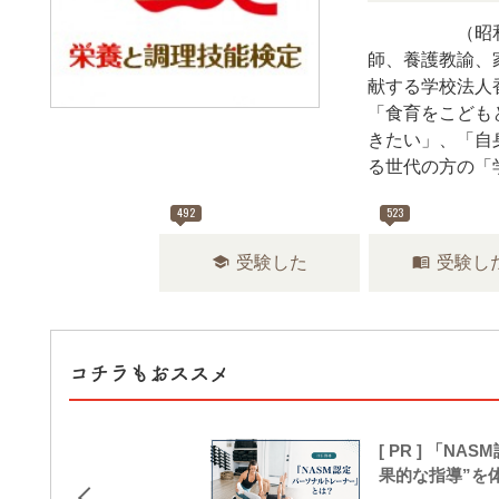
1963（昭和
師、養護教諭、
献する学校法人
「食育をこども
きたい」、「自
る世代の方の「
492
523
school
menu_book
受験した
受験し
コチラもおススメ
[ PR ] 「
果的な指導”を