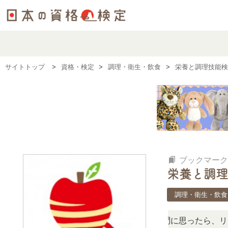
サイトトップ
資格・検定
調理・衛生・飲食
栄養と調理技能検
bookmarks
ブックマーク
栄養と調理
調理・衛生・飲食
検定、難しい？」「どんな試験？」と疑問に思ったら、リアル