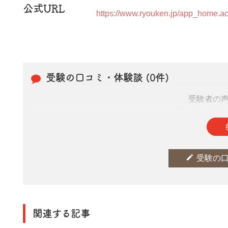
公式URL
https://www.ryouken.jp/app_home.ac
受験の口コミ・体験談 (0件)
受験者の
皆さまの投稿
edit
受験の
関連する記事