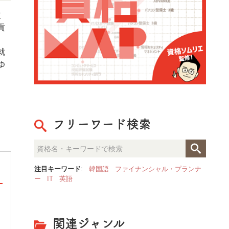
技
貢
、
就
ゆ
フリーワード検索
注目キーワード
:
韓国語
ファイナンシャル・プランナ
ー
IT
英語
フードコーディネーター資格認定試験
関連ジャンル
フードコーディネーター資格認定試験は、多