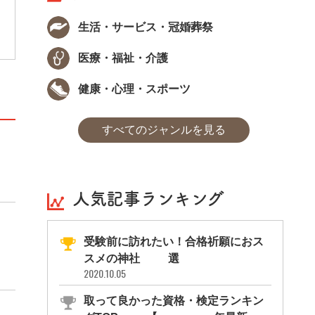
様化する食文化の中で総合的な食のコーディ
ネート力を認定する資格です。主な仕事は商
生活・サービス・冠婚葬祭
品の提案・開発や飲食店でのプロデュースな
どで、食に関する様々な業務に携わります。
また、食品開発や、レストランのプロデュー
医療・福祉・介護
ス、販促メディアなど、フードビジネスの
様々な方面で活躍できるでしょう。
健康・心理・スポーツ
すべてのジャンルを見る
人気記事ランキング
受験前に訪れたい！合格祈願におス
スメの神社11選
2020.10.05
取って良かった資格・検定ランキン