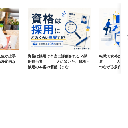
人生が上手
資格は採用で本当に評価される？採
転職で資格は武
の決定的な
用担当者405人に聞いた、資格・
者405人に聞
検定の本当の価値【まな...
つながる条件【まな