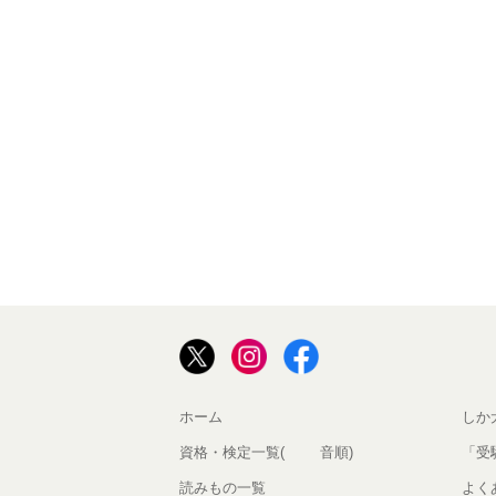
ホーム
しか
資格・検定一覧(50音順)
「受
読みもの一覧
よく