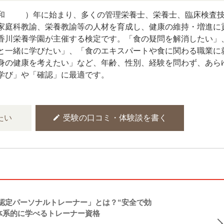
38）年に始まり、多くの管理栄養士、栄養士、臨床検査
家庭科教諭、栄養教諭等の人材を育成し、健康の維持・増進に
香川栄養学園が主催する検定です。「食の疑問を解消したい」
と一緒に学びたい」、「食のエキスパートや食に関わる職業に
身の健康を考えたい」など、年齢、性別、経験を問わず、あら
学び」や「確認」に最適です。
edit
たい
受験の口コミ・体験談を書く
NASM認定パーソナルトレーナー」とは？“安全で効
体系的に学べるトレーナー資格