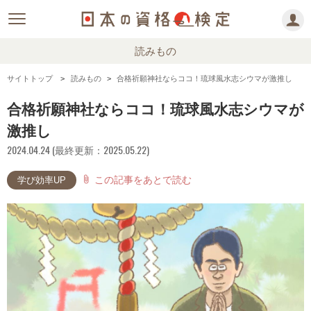
読みもの
サイトトップ
読みもの
合格祈願神社ならココ！琉球風水志シウマが激推し
合格祈願神社ならココ！琉球風水志シウマが
激推し
2024.04.24 (最終更新：2025.05.22)
この記事をあとで読む
attach_file
学び効率UP