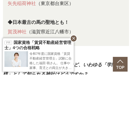
矢先稲荷神社
（東京都台東区）
◆日本最古の馬の聖地とも！
賀茂神社
（滋賀県近江八幡市）
close
国家資格「賃貸不動産経営管理
士」4つの合格戦略
令和7年度に国家資格「賃貸
不動産経営管理士」試験に合
格した福田 萌さん。 仕事や
――北野天満宮や太宰府天満宮など、いわゆる「学問の神
家事、育児との両立が大きな
課題だった福田さんが語る
様」として知られる神社はどうですか？
「必ず受講したほうがい
い！」制度とは……？
昔から合格祈願に効くといい伝えられていたり、多くの人
が合格を祈願しに訪れる場所は、学問のエネルギーが集ま
ります。そのエネルギーを浴びるのもGOOD！ ぜひ足を運
んでみてください。
PAGE 4