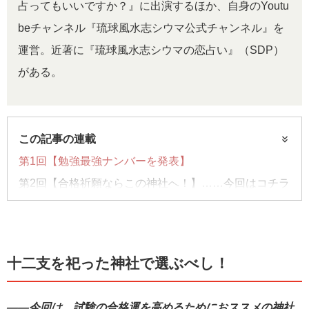
占ってもいいですか？』に出演するほか、自身のYoutu
beチャンネル『琉球風水志シウマ公式チャンネル』を
運営。近著に『琉球風水志シウマの恋占い』（SDP）
がある。
この記事の連載
第1回【勉強最強ナンバーを発表】
第2回【合格祈願ならこの神社へ！】……今回はコチラ
第3回【運気を高める都内スポット】
第4回【勉強が捗る風水術】
第5回【0~9数字別！勉強運とラッキーナンバー】
十二支を祀った神社で選ぶべし！
――今回は、試験の合格運を高めるためにおススメの神社