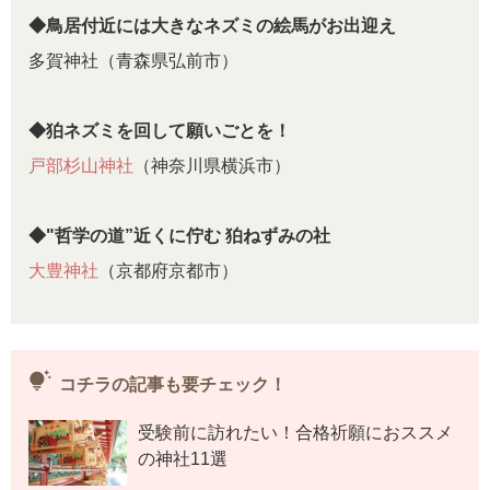
◆鳥居付近には大きなネズミの絵馬がお出迎え
多賀神社（青森県弘前市）
◆狛ネズミを回して願いごとを！
戸部杉山神社
（神奈川県横浜市）
◆"哲学の道”近くに佇む 狛ねずみの社
大豊神社
（京都府京都市）
tips_and_updates
コチラの記事も要チェック！
受験前に訪れたい！合格祈願におススメ
の神社11選