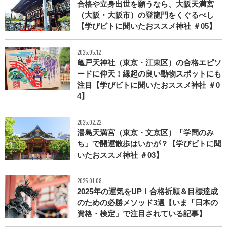
合格や立身出世を願うなら、大阪天満宮
（大阪・大阪市）の登龍門をくぐるべし
【学びビトに聞いたおススメ神社 ＃05】
2025.05.12
亀戸天神社（東京・江東区）の合格エピソ
ードに仰天！縁起の良い動物スポットにも
注目【学びビトに聞いたおススメ神社 ＃0
4】
2025.02.22
湯島天満宮（東京・文京区）「学問のみ
ち」で開運散歩はいかが？【学びビトに聞
いたおススメ神社 ＃03】
2025.01.08
2025年の運気をUP！合格祈願＆目標達成
のための必勝メソッド3選【いま「日本の
資格・検定」で注目されている記事】