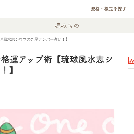
資格・検定を探す
読みもの
球風水志シウマの九星ナンバー占い！】
合格運アップ術【琉球風水志シ
い！】