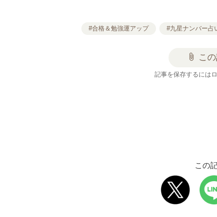
#合格＆勉強運アップ
#九星ナンバー占
attach_file
この
記事を保存するには
この