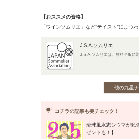
【おススメの資格】
「ワインソムリエ」など“テイスト”にまつ
J.S.A.ソムリエ
J.S.A.ソムリエは、飲料全般
他の九星ナ
tips_and_updates
コチラの記事も要チェック！
琉球風水志シウマが勉
ゼントも！】