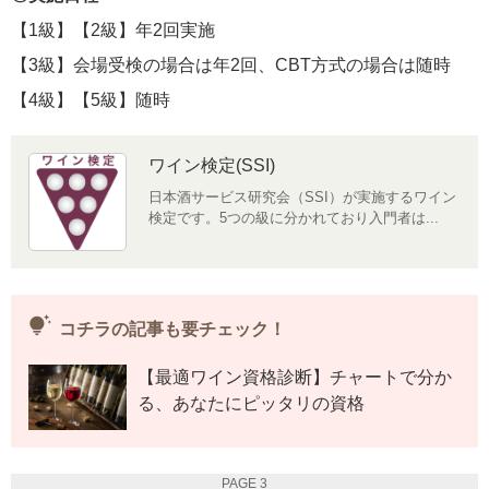
【1級】【2級】年2回実施
【3級】会場受検の場合は年2回、CBT方式の場合は随時
【4級】【5級】随時
ワイン検定(SSI)
日本酒サービス研究会（SSI）が実施するワイン
検定です。5つの級に分かれており入門者は...
tips_and_updates
コチラの記事も要チェック！
【最適ワイン資格診断】チャートで分か
る、あなたにピッタリの資格
PAGE 3