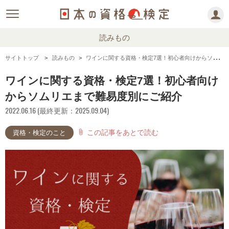
読みもの
サイトトップ
読みもの
ワインに関する資格・検定7選！初心者向けからソムリエまで難易度別にご紹介
ワインに関する資格・検定7選！初心者向け
からソムリエまで難易度別にご紹介
2022.06.16 (最終更新：2025.09.04)
この記事をあとで読む
attach_file
資格・検定のこと