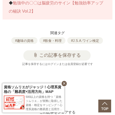
◆
勉強中の〇〇は脳疲労のサイン【勉強効率アップ
の秘訣 Vol.2】
関連タグ
#趣味の資格
#飲食・料理
#J.S.A.ワイン検定
attach_file
この記事を保存する
記事を保存するにはログインまたは会員登録が必要です
close
資格ソムリエがジャッジ！心理系資
格の「難易度×活用方向」MAP
500以上の資格を持つ「資格
ソムリエ」が実際に取得した
資格・検定をマッピング！心
理系資格の難易度と活用方向
この記事をシェアする
が一目で分かるMAPを作りま