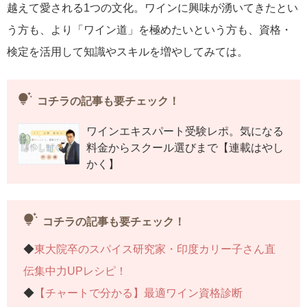
越えて愛される1つの文化。ワインに興味が湧いてきたとい
う方も、より「ワイン道」を極めたいという方も、資格・
検定を活用して知識やスキルを増やしてみては。
tips_and_updates
コチラの記事も要チェック！
ワインエキスパート受験レポ。気になる
料金からスクール選びまで【連載はやし
かく】
tips_and_updates
コチラの記事も要チェック！
◆
東大院卒のスパイス研究家・印度カリー子さん直
伝集中力UPレシピ！
◆
【チャートで分かる】最適ワイン資格診断