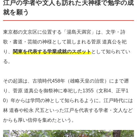
アップ！ 合格エピソードなども参考に。
江戸の学者や文人も訪れた天神様で勉学の成
就を願う
東京都の文京区に位置する「湯島天満宮」は、文学・詩
歌・書道・芸能の神様として親しまれる菅原 道真公を祀
り、
関東を代表する学業成就のスポット
として知られてい
る。
その起源は、古墳時代458年（雄略天皇の治世）にまで遡
り、菅原 道真公を御祭神に奉祀した1355（文和4、正平1
0）年からは学問の神として知られるように。江戸時代には
林 道春や松永 尺五といった江戸を代表する学者・文人など
からも厚い信仰を集めたという。