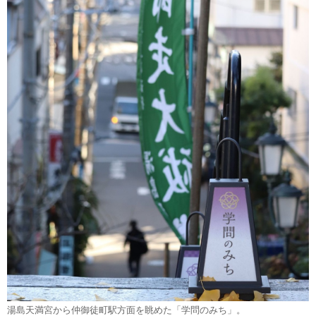
湯島天満宮から仲御徒町駅方面を眺めた「学問のみち」。