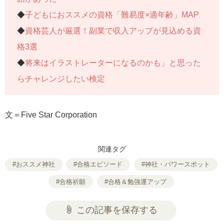
◆
子どもにおススメの資格「難易度×適年齢」MAP
◆
資格芸人が厳選！副業で収入アップが見込める資
格3選
◆
将来はイラストレーターになるのかも」と思った
らチャレンジしたい検定
文＝Five Star Corporation
関連タグ
#おススメ神社
#合格エピソード
#神社・パワースポット
#合格祈願
#合格＆勉強運アップ
attach_file
この記事を保存する