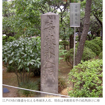
江戸の頃の隆盛を伝える奇縁氷人石。現在は本殿前右手の絵馬掛けに移