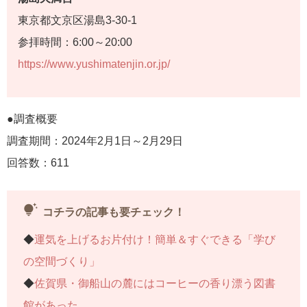
東京都文京区湯島3-30-1
参拝時間：6:00～20:00
https://www.yushimatenjin.or.jp/
●調査概要
調査期間：2024年2月1日～2月29日
回答数：611
tips_and_updates
コチラの記事も要チェック！
◆
運気を上げるお片付け！簡単＆すぐできる「学び
の空間づくり」
◆
佐賀県・御船山の麓にはコーヒーの香り漂う図書
館があった