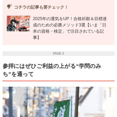
tips_and_updates
コチラの記事も要チェック！
2025年の運気をUP！合格祈願＆目標達
成のための必勝メソッド3選【いま「日
本の資格・検定」で注目されている記
事】
PAGE 3
参拝にはぜひご利益の上がる“学問のみ
ち”を通って