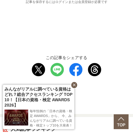
記事を保存するにはログインまたは会員登録が必要です
この記事をシェアする
close
みんながリアルに調べている資格は
新着記事一覧へ
どれ？総合アクセスランキング TOP
10！【日本の資格・検定 AWARDS
2026】
毎年恒例の「日本の資格・検
定 AWARDS」から、 今、み
んながリアルに調べている資
格・検定トップ10を大発表！
人気記事ランキング