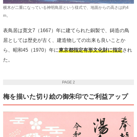
横木が二重になっている神明鳥居という様式で、地面からの高さは約4
m。
表鳥居は寛文7（1667）年に建てられた銅製で、鋳造の鳥
居としては歴史が古く、建造物しての出来も良いことか
ら、昭和45（1970）年に
東京都指定有形文化財に指定
され
た。
PAGE 2
梅を描いた切り絵の御朱印でご利益アップ