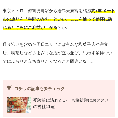
東京メトロ・仲御徒町駅から湯島天満宮を結ぶ
約700メート
ルの通りを「学問のみち」といい、ここを通って参拝に訪
れるとさらにご利益が上がる
とか。
通り沿いを含めた周辺エリアには有名な和菓子店や洋食
店、喫茶店などさまざまな店が立ち並び、思わず参拝つい
でにふらりと立ち寄りたくなること間違いなし。
tips_and_updates
コチラの記事も要チェック！
受験前に訪れたい！合格祈願におススメ
の神社11選