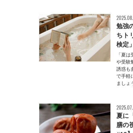
2025.08
勉強
ちト
検定
「夏は
や受験
誘惑も
で手軽
ましょう
2025.07
夏に
膳の