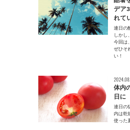
デア
れて
連日の
しかし
今回は
ぜひそ
い！
2024.08
体内
日に
連日の
内は乾
使った