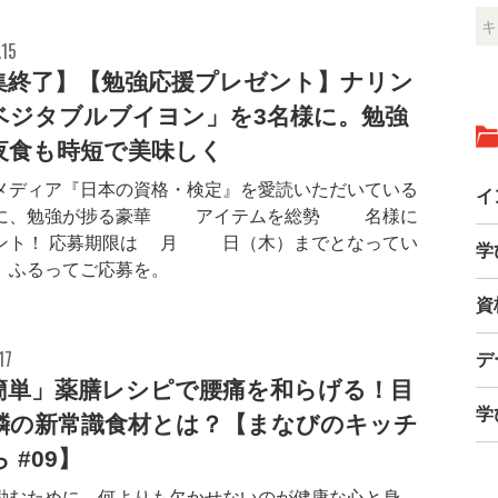
.15
集終了】【勉強応援プレゼント】ナリン
ベジタブルブイヨン」を3名様に。勉強
夜食も時短で美味しく
メディア『日本の資格・検定』を愛読いただいている
イ
に、勉強が捗る豪華10アイテムを総勢58名様に
ント！ 応募期限は5月15日（木）までとなってい
学
、ふるってご応募を。
資
17
デ
簡単」薬膳レシピで腰痛を和らげる！目
学
鱗の新常識食材とは？【まなびのキッチ
 #09】
励むために、何よりも欠かせないのが健康な心と身