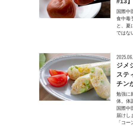
#13
国際中
食中毒
と、夏
ではな
2025.06.
ジメ
ステ
チンか
勉強に
体。体
国際中
届けし
「コーン