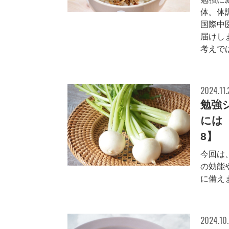
体。体
国際中
届けし
考えでは
2024.11.
勉強
には
8】
今回は
の効能
に備え
2024.10