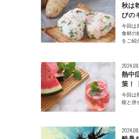
秋は
びのキ
今回は
食材の
をご紹
2024.08
熱中
策！
今回は
能と併
2024.08
酷暑