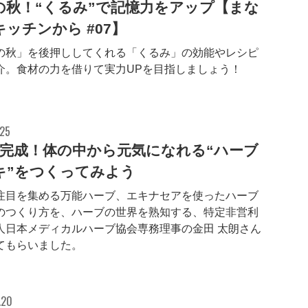
の秋！“くるみ”で記憶力をアップ【まな
ッチンから #07】
の秋」を後押ししてくれる「くるみ」の効能やレシピ
介。食材の力を借りて実力UPを目指しましょう！
.25
で完成！体の中から元気になれる“ハーブ
キ”をつくってみよう
注目を集める万能ハーブ、エキナセアを使ったハーブ
のつくり方を、ハーブの世界を熟知する、特定非営利
人日本メディカルハーブ協会専務理事の金田 太朗さん
てもらいました。
.20