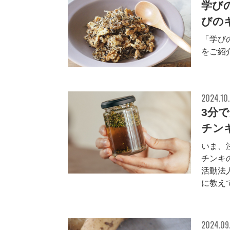
学び
びのキ
「学び
をご紹
2024.10
3分
チン
いま、
チンキ
活動法
に教え
2024.09