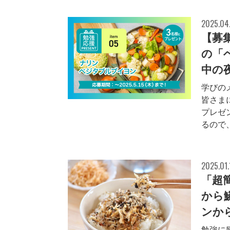
2025.04
【募
の「
中の
学びの
皆さま
プレゼ
るので
2025.01.
「超
から
ンから
勉強に