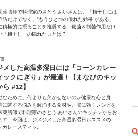
】
医薬膳師で料理家のさとう あいさんは、「梅干しには
予防だけでなく、“もうひとつの優れた効果”がある」
に積極的に摂ることを推奨する。殺菌＆制菌作用だけ
い「梅干し」の隠れた力とは？
19
ジメした高温多湿日には「コーンカレー
ィックにぎり」が最適！【まなびのキッ
ら #12】
励むために、何よりも欠かせないのが健康な心と身
調に関する悩みを解消する食材や、脳に効くレシピを
医薬膳師で料理家のさとう あいさんのキッチンからお
ます。今回は、ジメジメした高温多湿日おススメの
カレースティッ...