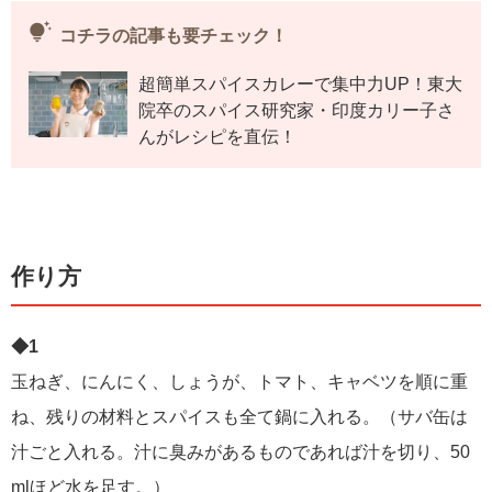
tips_and_updates
コチラの記事も要チェック！
超簡単スパイスカレーで集中力UP！東大
院卒のスパイス研究家・印度カリー子さ
んがレシピを直伝！
作り方
◆1
玉ねぎ、にんにく、しょうが、トマト、キャベツを順に重
ね、残りの材料とスパイスも全て鍋に入れる。（サバ缶は
汁ごと入れる。汁に臭みがあるものであれば汁を切り、50
mlほど水を足す。）