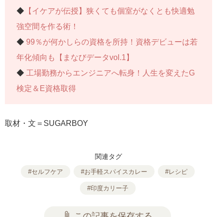
◆
【イケアが伝授】狭くても個室がなくとも快適勉
強空間を作る術！
◆
99％が何かしらの資格を所持！資格デビューは若
年化傾向も【まなびデータvol.1】
◆
工場勤務からエンジニアへ転身！人生を変えたG
検定＆E資格取得
取材・文＝SUGARBOY
関連タグ
#セルフケア
#お手軽スパイスカレー
#レシピ
#印度カリー子
attach_file
この記事を保存する