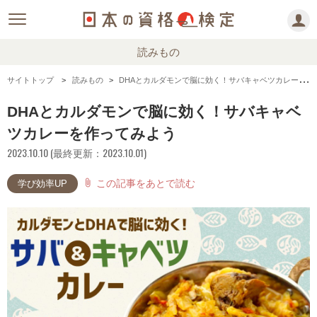
読みもの
サイトトップ
読みもの
DHAとカルダモンで脳に効く！サバキャベツカレーを作ってみよう
DHAとカルダモンで脳に効く！サバキャベ
ツカレーを作ってみよう
2023.10.10 (最終更新：2023.10.01)
この記事をあとで読む
attach_file
学び効率UP