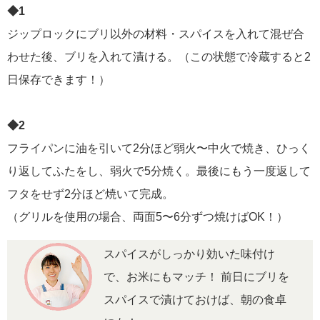
◆
1
ジップロックにブリ以外の材料・スパイスを入れて混ぜ合
わせた後、ブリを入れて漬ける。（この状態で冷蔵すると2
日保存できます！）
◆
2
フライパンに油を引いて2分ほど弱火〜中火で焼き、ひっく
り返してふたをし、弱火で5分焼く。最後にもう一度返して
フタをせず2分ほど焼いて完成。
（グリルを使用の場合、両面5〜6分ずつ焼けばOK！）
スパイスがしっかり効いた味付け
で、お米にもマッチ！ 前日にブリを
スパイスで漬けておけば、朝の食卓