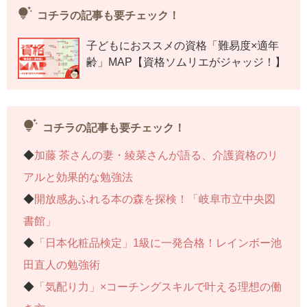
◆
「資格の勉強と家族サービスの板挟みに」
tips_and_updates
コチラの記事も要チェック！
◆スマホ依存対策は「時間貯金」……今回はコチラ
子どもにおススメの資格「難易度×適年
齢」MAP【資格ソムリエがジャッジ！】
【気になるあの人を深堀り】
◆
早稲田浪人時代はこう生き抜いた
◆
よしお流Wラッキー思考
tips_and_updates
コチラの記事も要チェック！
◆
漢検準1級取得のコツ
◆
加藤 茶さんの妻・綾菜さんが語る、介護資格のリ
アルと効果的な勉強法
連載記事一覧へ
◆
開放感あふれる本の森を探検！「岐阜市立中央図
書館」
◆
「日本化粧品検定」1級に一発合格！レインボー池
田直人の勉強術
◆
「気配り力」×コーチングスキルで叶える理想の働