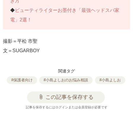
き方
◆
ビューティライターお墨付き「最強ヘッドスパ家
電」2選！
撮影＝平松 市聖
文＝SUGARBOY
関連タグ
#保護者向け
#小島よしおのお悩み相談
#小島よしお
attach_file
この記事を保存する
記事を保存するにはログインまたは会員登録が必要です