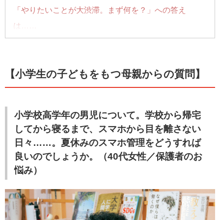
「やりたいことが大渋滞。まず何を？」への答え
は
……
「自分には強みがない」への答えは……
「資格の取得に励んで3年半。諦めどきはいつ？」への
【小学生の子どもをもつ母親からの質問】
答えは
……
「資格の勉強と家族サービスの板挟みに」への答え
は……
小学校高学年の男児について。学校から帰宅
子どものスマホ依存には「貯める」心理を刺激！……
してから寝るまで、スマホから目を離さない
今回はコチラ
日々……。夏休みのスマホ管理をどうすれば
良いのでしょうか。（40代女性／保護者のお
【気になるあの人を深堀り】
悩み）
【
早稲田浪人時代はこう生き抜いた
】
【
よしお流Wラッキー思考
】
【
漢検準1級取得のコツ
】