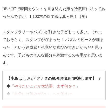
“正の字”で時間カウントを書き込んだ紙を冷蔵庫に貼ってあ
ったんですが、1,100本の線で紙は真っ黒！（笑）
スタンプラリーやパズルが好きな子どもって多い。それっ
ておそらく、スタンプが貯まった！ パズルのピースが埋ま
った！という達成感と視覚的な喜びが大きいからだと思う
んです。子どものそんな部分を刺激するのも手かと思いま
す。
【小島 よしおが”アナタの勉強お悩み”解決します】
◆
「やりたいことが大渋滞。まず何を？」
◆
「自分には強みがない」への答えは
◆
「資格の取得に励んで3年半。諦めどきはいつ？」