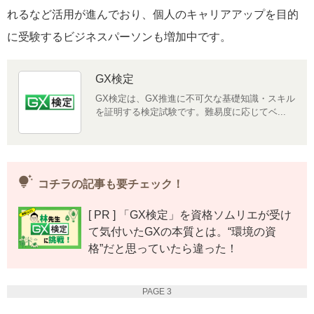
れるなど活用が進んでおり、個人のキャリアアップを目的
に受験するビジネスパーソンも増加中です。
GX検定
GX検定は、GX推進に不可欠な基礎知識・スキル
を証明する検定試験です。難易度に応じてベ...
tips_and_updates
コチラの記事も要チェック！
[ PR ] 「GX検定」を資格ソムリエが受け
て気付いたGXの本質とは。“環境の資
格”だと思っていたら違った！
PAGE 3