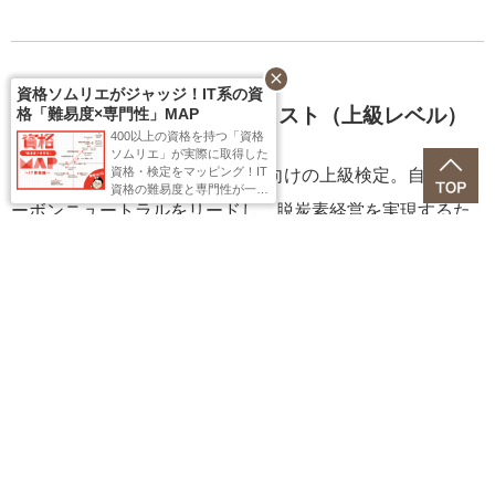
close
資格ソムリエがジャッジ！IT系の資
③ 「GX検定」スペシャリスト（上級レベル）
格「難易度×専門性」MAP
400以上の資格を持つ「資格
ソムリエ」が実際に取得した
資格・検定をマッピング！IT
「GX検定」アドバンスト合格者向けの上級検定。自社のカ
資格の難易度と専門性が一目
で分かるMAPを作りました。
ーボンニュートラルをリードし。脱炭素経営を実現するた
ぜひ活用ください！
めの専門的な知識・スキルを学べます。環境省認定「脱炭
素シニアアドバイザー」への認定申請中です。※2025年11
月現在
こんな方におススメ
GX推進部門のリーダー・マネージャー
社内外で脱炭素アドバイザーとして活動したい方