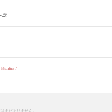
未定
ification/
声はまだありません。