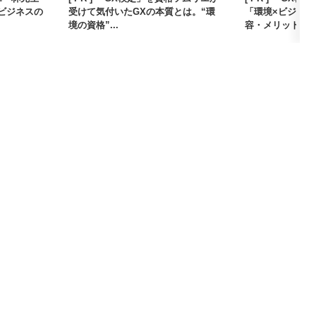
ビジネスの
受けて気付いたGXの本質とは。“環
「環境×ビジネ
境の資格”...
容・メリット...