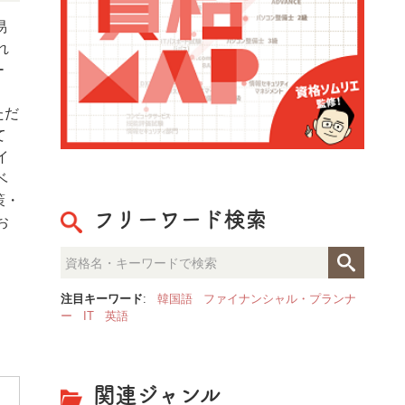
易
れ
ー
ただ
て
イ
ベ
策・
フリーワード検索
お
注目キーワード
:
韓国語
ファイナンシャル・プランナ
ー
IT
英語
関連ジャンル