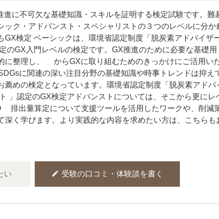
X推進に不可欠な基礎知識・スキルを証明する検定試験です。難
シック・アドバンスト・スペシャリストの３つのレベルに分か
もGX検定 ベーシックは、環境省認定制度「脱炭素アドバイザ
認定のGX入門レベルの検定です。GX推進のために必要な基礎用
的に整理し、0からGXに取り組むためのきっかけにご活用い
やSDGsに関連の深い注目分野の基礎知識や時事トレンドは抑え
お薦めの検定となっています。環境省認定制度「脱炭素アドバ
スト 」認定のGX検定アドバンストについては、そこから更にレ
O2排出量算定について支援ツールを活用したワークや、削減
て深く学びます。より実践的な内容を求めたい方は、こちらも
edit
たい
受験の口コミ・体験談を書く