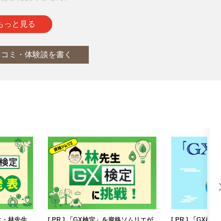
をお待ちしております。
もっと見る
口コミ・体験談を書く
エ・林先生
[ PR ] 「GX検定」を資格ソムリエが
[ PR ] 「G