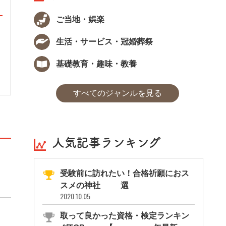
ご当地・娯楽
【合格発表】資格ソムリエ・林先
生活・サービス・冠婚葬祭
ビジネスの新しい視点
基礎教育・趣味・教養
すべてのジャンルを見る
人気記事ランキング
受験前に訪れたい！合格祈願におス
スメの神社11選
2020.10.05
取って良かった資格・検定ランキン