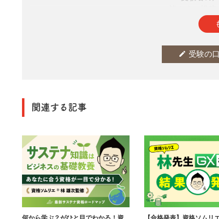
皆さまの投稿
edit
受験の
関連する記事
何から学ぶ？がひと目でわかる！資
【合格発表】資格ソムリ