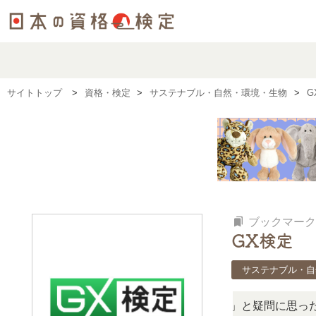
サイトトップ
資格・検定
サステナブル・自然・環境・生物
G
bookmarks
ブックマーク
GX検定
サステナブル・自
この検定、難しい？」「どんな試験？」と疑問に思ったら、リ