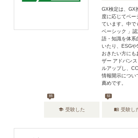
GX検定は、G
度に応じてベー
ています。中で
ベーシック 」
語・知識を体系
いたり、ESG
おきたい方にも
ザー アドバン
ルアップし、C
情報開示につい
薦めです。
95
53
school
menu_book
受験した
受験し