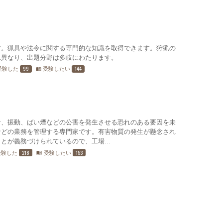
す。猟具や法令に関する専門的な知識を取得できます。狩猟の
れ異なり、出題分野は多岐にわたります。
99
144
受験した
受験したい
menu_book
音、振動、ばい煙などの公害を発生させる恐れのある要因を未
などの業務を管理する専門家です。有害物質の発生が懸念され
とが義務づけられているので、工場...
218
153
受験した
受験したい
menu_book