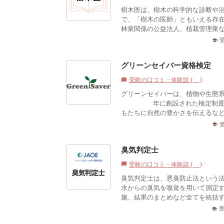
樹木医は、樹木の科学的な診断や
で、「樹木の医師」ともいえる存
林業関係の公益法人、植栽管理業
school
グリーンセイバー資格検定
受験の口コミ・体験談 (0)
chat_bubble
グリーンセイバーは、植物や生態
1998年に創設された検定制度
もたちに自然の豊かさを伝えるなど
school
臭気判定士
受験の口コミ・体験談 (0)
chat_bubble
臭気判定士は、悪臭防止法という
水からの臭気を嗅覚を用いて測定
施、結果のまとめなど全てを統括す
school