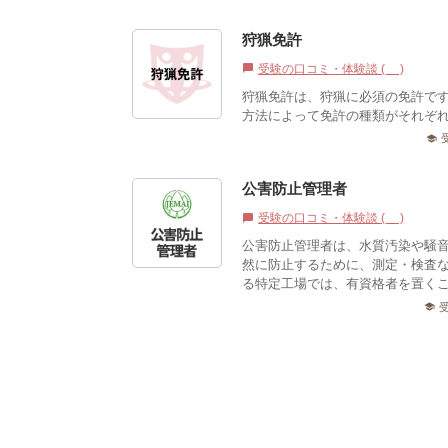
狩猟免許
受験の口コミ・体験談 (0)
chat_bubble
狩猟免許は、狩猟に必須の免許で
方法によって免許の種類がそれぞ
school
公害防止管理者
受験の口コミ・体験談 (1)
chat_bubble
公害防止管理者は、水質汚染や騒
然に防止するために、測定・検査
る特定工場では、有資格者を置くこ
school