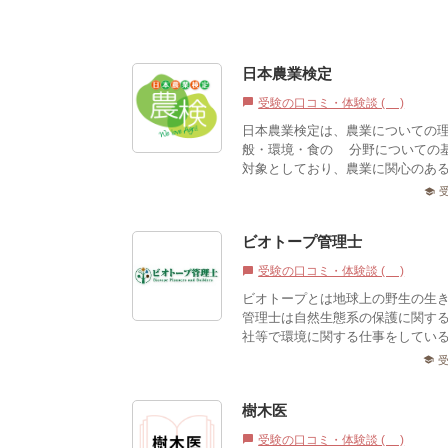
日本農業検定
受験の口コミ・体験談 (0)
chat_bubble
日本農業検定は、農業についての
般・環境・食の4分野についての
対象としており、農業に関心のある
school
ビオトープ管理士
受験の口コミ・体験談 (0)
chat_bubble
ビオトープとは地球上の野生の生
管理士は自然生態系の保護に関す
社等で環境に関する仕事をしている
school
樹木医
受験の口コミ・体験談 (0)
chat_bubble