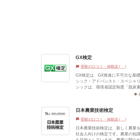
GX検定
受験の口コミ・体験談 (0)
chat_bubble
GX検定は、GX推進に不可欠な基
シック・アドバンスト・スペシャリ
シックは、環境省認定制度「脱炭素ア
school
日本農業技術検定
受験の口コミ・体験談 (0)
chat_bubble
日本農業技術検定は、新しく農業
社会人向けの検定です。農業の知
を目的としています。農業に関心が