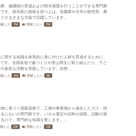
治療、後継樹の育成および樹木保護を行うことができる専門家
在です。樹木医の資格を持つ人は、造園業や大学の研究所、農
などさまざまな方面で活躍しています。
254
254
受験した
受験したい
menu_book
系に関する知識を体系的に身に付けた人材を育成するために、
です。全国各地で森づくりや里山再生に取り組んだり、子ど
の多彩な活動を実践しています。自然...
296
187
受験した
受験したい
menu_book
法律に基づく国家資格で、工場や事業場から発生したガス・排
するにおいの専門家です。パネル選定や試料の採取、試験の実
るので、専門的な知識を要します。...
238
239
受験した
受験したい
menu_book