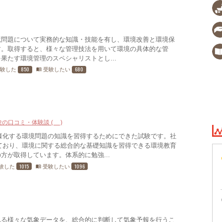
境問題について実務的な知識・技能を有し、環境改善と環境保
す。取得すると、様々な管理技法を用いて環境の具体的な管
果たす環境管理のスペシャリストとし...
850
680
受験した
受験したい
menu_book
験の口コミ・体験談 (6)
様化する環境問題の知識を習得するためにできた試験です。社
ており、環境に関する総合的な基礎知識を習得できる環境教育
方が取得しています。体系的に勉強...
1015
1096
験した
受験したい
menu_book
れる様々な気象データを、総合的に判断して気象予報を行うこ