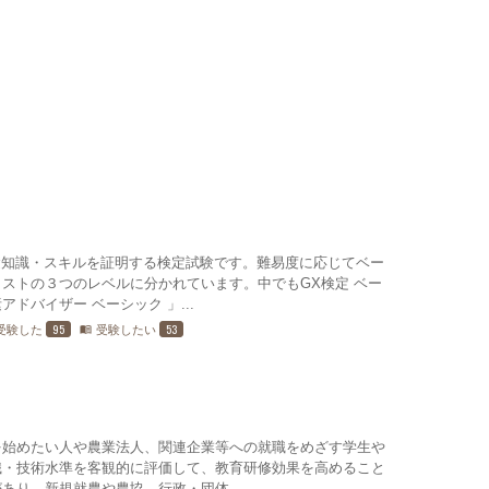
礎知識・スキルを証明する検定試験です。難易度に応じてベー
ストの３つのレベルに分かれています。中でもGX検定 ベー
ドバイザー ベーシック 」...
95
53
受験した
受験したい
menu_book
を始めたい人や農業法人、関連企業等への就職をめざす学生や
識・技術水準を客観的に評価して、教育研修効果を高めること
あり、新規就農や農協、行政・団体...