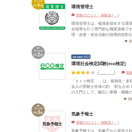
環境管理士
受験の口コミ・体験談 (2)
chat_bubble
環境管理士は、複雑多様化する環
全指導を行う専門的な職業資格で
理・改善・保全活動の指導的役割を
school
2023
AWARD
環境社会検定試験(eco検定)®
(3.58)
受
chat_bubble
「ｅｃｏ検定®」は、複雑化・多
会人の受験が全体の約8割を占め
の入門として、幅広い業種・職種の
受
school
気象予報士
受験の口コミ・体験談 (0)
chat_bubble
気象予報士は、気象庁から提供さ