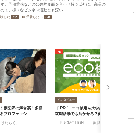
です。予報業務などの公共的側面を合わせ持つ以外に、商品の
ので、様々なビジネス活動とも深い...
604
720
受験した
受験したい
menu_book
PR
ー
インタビュー
く獣医師の舞台裏！多様
［ PR ］ エコ検定を大学生が受験！
気
るプロフェッシ...
就職活動でも活かせる？何を学べる...
格
とはたらく。
テラピー検定
#アロマ空間デザイン検定
#PROMOTION
#就職転職
#座談会
#