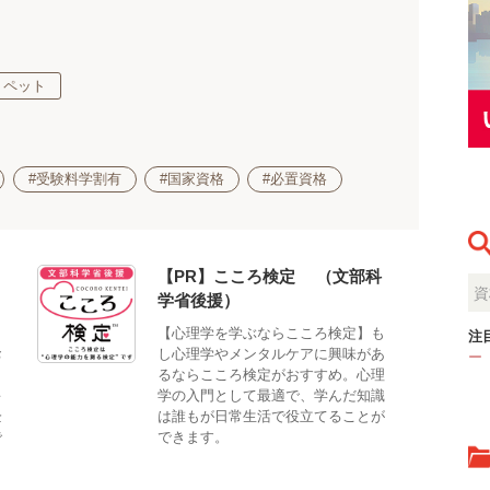
・ペット
#受験料学割有
#国家資格
#必置資格
【PR】こころ検定®（文部科
学省後援）
」
【心理学を学ぶならこころ検定】も
注
お
し心理学やメンタルケアに興味があ
ー
メ
るならこころ検定がおすすめ。心理
キ
学の入門として最適で、学んだ知識
企
は誰もが日常生活で役立てることが
で
できます。