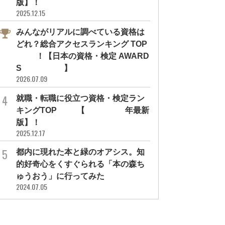
版】！
2025.12.15
みんながリアルに調べている資格は
どれ？総合アクセスランキング TOP
10！【日本の資格・検定 AWARD
S 2026】
2026.07.09
NEW
就職・転職に役立つ資格・検定ラン
キングTOP30【2026年最新
版】！
2025.12.17
都内に現れた本と緑のオアシス。知
的好奇心をくすぐられる「本の森ち
インタビュー
資格・検定のこと
ゅうおう」に行ってみた
象予報士試験突破の道のりと、資
［ PR ］ 「NASM認定パーソナルト
2024.07.05
を活かす働き方をお天気...
レーナー」とは？“安全で効果的...
気になるあの人を深堀り
#勉強方法
#資格ゲッターズ
#勉強方法
#環境社会検定試験(ｅｃｏ検定)
#PROMOTION
#合格者活用事例
#資格・検定紹
#仕事内容