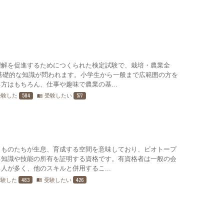
理解を促進するためにつくられた検定試験で、栽培・農業全
基礎的な知識が問われます。小学生から一般まで広範囲の方を
方はもちろん、仕事や趣味で農業の基...
584
577
受験した
受験したい
menu_book
きものたちが生息、育成する空間を意味しており、ビオトープ
る知識や技能の所有を証明する資格です。有資格者は一般の会
人が多く、他のスキルと併用するこ...
483
426
受験した
受験したい
menu_book