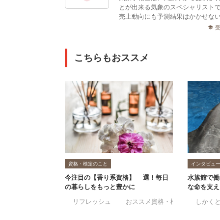
とが出来る気象のスペシャリスト
売上動向にも予測結果はかかせない
school
こちらもおススメ
資格・検定のこと
インタビュ
今注目の【香り系資格】3選！毎日
水族館で働
の暮らしをもっと豊かに
な命を支え
#リフレッシュ
#おススメ資格・検定
#しかく
#アロマ