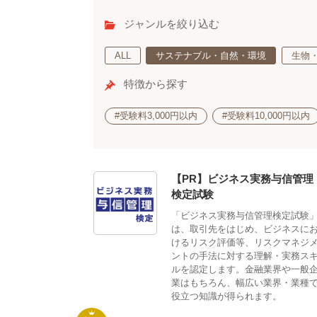
ジャンルを絞り込む
ALL
サステナブル・自然・環境
生物
特徴から探す
#受験料3,000円以内
#受験料10,000円以内
【PR】ビジネス実務与信管理
検定試験
「ビジネス実務与信管理検定試験
は、取引先をはじめ、ビジネスに
けるリスク評価等、リスクマネジ
ントの手法に対する理解・実務ス
ルを認定します。金融業界や一般
業はもちろん、幅広い業界・業種
役立つ知識が得られます。