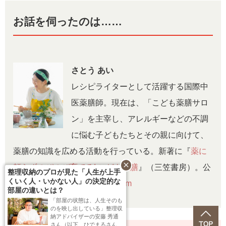
コチラ
お話を伺ったのは……
◆スーパーで買える薬膳食材3選
さとう あい
レシピライターとして活躍する国際中
医薬膳師。現在は、「こども薬膳サロ
ン」を主宰し、アレルギーなどの不調
に悩む子どもたちとその親に向けて、
薬膳の知識を広める活動を行っている。新著に『
薬に
close
頼らずのびのび育てる! こども薬膳
』（三笠書房）。公
整理収納のプロが見た「人生が上手
くいく人・いかない人」の決定的な
式HP：
https://motto-cooking.com
部屋の違いとは？
「部屋の状態は、人生そのも
のを映し出している」整理収
納アドバイザーの安藤 秀通
さん（以下、ひでまるさん）