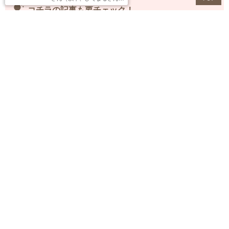
tips_and_updates
が語る、勉強や仕事、プライ
コチラの記事も要チェック！
ベートなど人生そのものが
「上手くいっている人の部
ジメジメした高温多湿日には「コーンカ
屋」に見られる共通点、そし
て「上手く回らない人の部
レースティックにぎり」が最適！【まな
屋」の傾向とは？
びのキッチンから #12】
tips_and_updates
コチラの記事も要チェック！
◆
整理収納で人生を変えたプロが語る“片付け上手に
なれる資格”とは？
◆
休憩タイムのリフレッシュに！ビオセボンの売れ
筋ティー、ベスト3
◆
美容芸人・レインボー池田が「アロマテラピー検
定」に挑戦！
◆
ハーブを使ったナチュラルなマウスウォッシュで