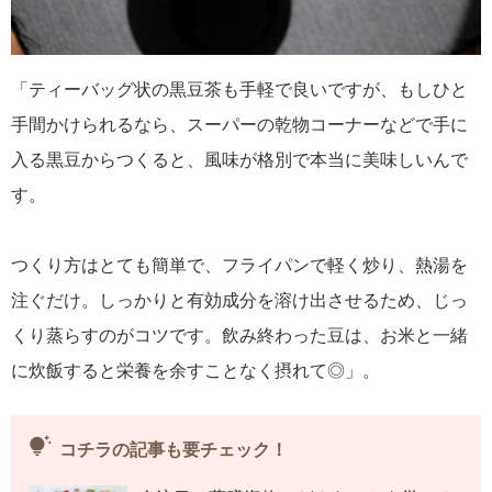
「ティーバッグ状の黒豆茶も手軽で良いですが、もしひと
手間かけられるなら、スーパーの乾物コーナーなどで手に
入る黒豆からつくると、風味が格別で本当に美味しいんで
す。
つくり方はとても簡単で、フライパンで軽く炒り、熱湯を
注ぐだけ。しっかりと有効成分を溶け出させるため、じっ
くり蒸らすのがコツです。飲み終わった豆は、お米と一緒
に炊飯すると栄養を余すことなく摂れて◎」。
tips_and_updates
コチラの記事も要チェック！