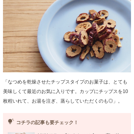
「なつめを乾燥させたチップスタイプのお菓子は、とても
美味しくて最近のお気に入りです。カップにチップスを10
枚程いれて、お湯を注ぎ、蒸らしていただくのも◎」。
tips_and_updates
コチラの記事も要チェック！