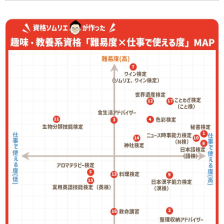
マッピング。
趣味・教養系ジャンルでは、「難易度」と「仕事で使
える度」が一目で分かるようになっています。何を受
験しようか迷っているときや、資格のレベルを知りた
いときなどに、ぜひ活用ください！
使い方＞＞
MAP内の番号とMAP下のINDEX番号は連動
しています。INDEXの資格名をクリックすると、活用
度スコアや取得までにかかった費用など、より詳しい
情報が確認できます。