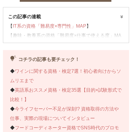
この記事の連載
【
IT系の資格「難易度×専門性」MAP
】
【趣味・教養系の資格「難易度×仕事で使える度」MA
P】……今回はコチラ
【
子どもにおススメの資格「難易度×適年齢」MAP
】
tips_and_updates
コチラの記事も要チェック！
◆
ワインに関する資格・検定7選！初心者向けからソ
ムリエまで
◆
英語系おススメ資格・検定35選【目的×試験形式で
比較！】
◆
今ライフセーバー不足が深刻!? 資格取得の方法や
仕事、実際の現場についてインタビュー
◆
フードコーディネーター資格でSNS時代のプロモ