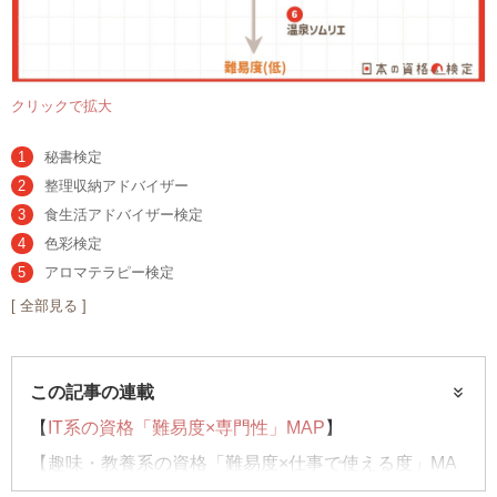
クリックで拡大
秘書検定
整理収納アドバイザー
食生活アドバイザー検定
色彩検定
アロマテラピー検定
[ 全部見る ]
この記事の連載
【
IT系の資格「難易度×専門性」MAP
】
【趣味・教養系の資格「難易度×仕事で使える度」MA