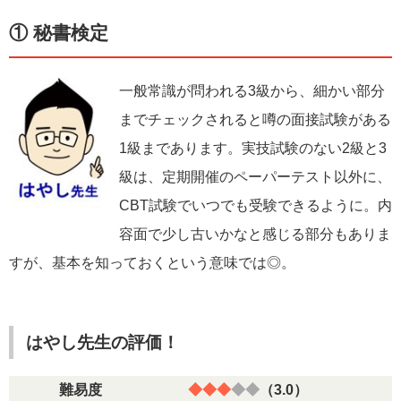
P】……今回はコチラ
【
子どもにおススメの資格「難易度×適年齢」MAP
】
① 秘書検定
一般常識が問われる3級から、細かい部分
までチェックされると噂の面接試験がある
1級まであります。実技試験のない2級と3
級は、定期開催のペーパーテスト以外に、
CBT試験でいつでも受験できるように。内
容面で少し古いかなと感じる部分もありま
すが、基本を知っておくという意味では◎。
はやし先生の評価！
難易度
◆◆◆
◆◆
（3.0）