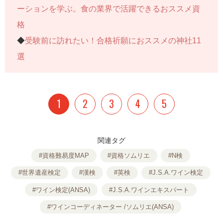
ーションを学ぶ。食の業界で活躍できるおススメ資
格
◆
受験前に訪れたい！合格祈願におススメの神社11
選
1
2
3
4
5
関連タグ
#資格難易度MAP
#資格ソムリエ
#N検
#世界遺産検定
#漢検
#英検
#J.S.A.ワイン検定
#ワイン検定(ANSA)
#J.S.A.ワインエキスパート
#ワインコーディネーター /ソムリエ(ANSA)