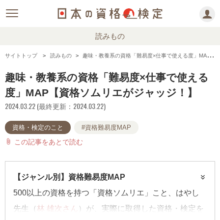
読みもの
サイトトップ
読みもの
趣味・教養系の資格「難易度×仕事で使える度」MAP【資格ソムリエがジャッジ！】
趣味・教養系の資格「難易度×仕事で使える
度」MAP【資格ソムリエがジャッジ！】
2024.03.22 (最終更新：2024.03.22)
資格・検定のこと
#資格難易度MAP
この記事をあとで読む
attach_file
【ジャンル別】資格難易度MAP
500以上の資格を持つ「資格ソムリエ」こと、はやし
先生（
林 雄次さん
）が、実際に取得した資格・検定を