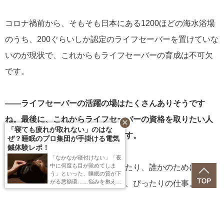
コロナ禍前から、そもそも日本にある1200ほどの海水浴場
のうち、200ぐらいしか認定のライフセーバーを置けていな
いのが現状で、これからもライフセーバーの育成は不可欠
です。
――ライフセーバーの活躍の場はたくさんありそうです
ね。最後に、これからライフセーバーの資格を取りたい人
close
「寝ても疲れが取れない」のはな
に向けてアドバイスをお願いします。
ぜ？睡眠のプロ集団が手掛ける電気
鍼体験レポ！
「なかなか寝付けない」「夜
中に何度も目が覚めてしま
ライフセーバーは、海が好きだったり、誰かのために何か
う」といった、睡眠の質が下
がる悪循環……悩みを抱える
活動したいという想いがある人に、ぴったりの仕事。そし
編集Fが、東京・八重洲にあ
る「BRAIN SLEEP CONDITI
て、この資格があれば、自分だけでなく大切な人を守ると
ONING STUDIO（ブレイン
スリープ コンディショニン
きにも活かすことができます。
グスタジオ）」で「リカバリ