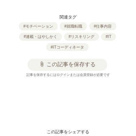
関連タグ
#モチベーション
#就職転職
#仕事内容
#連載・はやしかく
#リスキリング
#IT
#ITコーディネータ
attach_file
この記事を保存する
記事を保存するにはログインまたは会員登録が必要です
この記事をシェアする