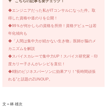
tips_and_updates
こちらの記事も要チェック！
◆エンジニアだった私がITコンサルになった件。取
得した資格や道のりを公開！
◆99％が何かしらの資格を所持！資格デビューは若
年化傾向も
◆「人間は集中力が続かない生き物」医師が脳のメ
カニズムを解説
◆スパイスカレーで集中力UP！スパイス研究家・印
度カリー子さんがレシピを直伝！
◆8割のビジネスパーソンに効果アリ！“長時間頑張
れる”と話題のZUNOUP。
文＝林 雄次