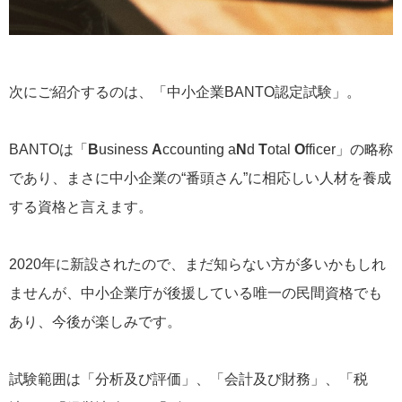
次にご紹介するのは、「中小企業BANTO認定試験」。
BANTOは「
B
usiness
A
ccounting a
N
d
T
otal
O
fficer」の略称
であり、まさに中小企業の“番頭さん”に相応しい人材を養成
する資格と言えます。
2020年に新設されたので、まだ知らない方が多いかもしれ
ませんが、中小企業庁が後援している唯一の民間資格でも
あり、今後が楽しみです。
試験範囲は「分析及び評価」、「会計及び財務」、「税