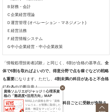
Ｂ財務・会計
Ｃ企業経営理論
Ｄ運営管理 (オペレーション・マネジメント)
Ｅ経営法務
Ｆ経営情報システム
Ｇ中小企業経営・中小企業政策
「情報処理技術者試験」と同じく、6割が合格の基準点。
全
体で6割を取ればよいので、得意分野で点を稼ぐなどの戦略
も重要
になります。ただし、
4割未満の科目があると不合格
になる
ので要注意！
close
資格ソムリエがジャッジ！心理系資
格の「難易度×活用方向」MAP
500以上の資格を持つ「資格
また、
一定の資格を持っていると科目ごとに受験が免除さ
ソムリエ」が実際に取得した
資格・検定をマッピング！心
れる仕組み
もあります。