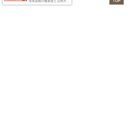
理系資格の難易度と活用方向
が一目で分かるMAPを作りま
した。ぜひ活用ください！
ただ、この場合は免除された科目は60点としての扱い。得
意分野でもっと点が取れるという方は、あえて免除を使わ
ないという手もあります。
私の場合は、「応用情報技術者」以上の「情報処理技術者
試験」に複数合格していたため、「F経営情報システム」免
除権がありましたが、あえて使わずに、60点より上の点数
を稼ぐ作戦をとりました。こういった点でも戦略が問われ
る試験といえます。
１次試験は非常に幅が広いので、どんな経験や知識がある
かで難易度が大きく変わってきます
。このため、講座や教
材選びで経験談を参考にする場合は「どんな人が言ってい