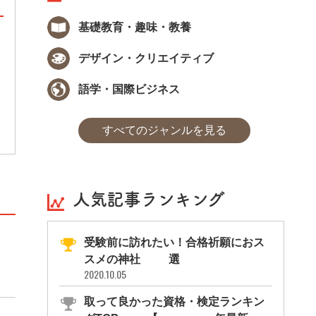
基礎教育・趣味・教養
基本情報技術者試験
デザイン・クリエイティブ
基本情報技術者試験は、IT業界への入門とし
て人気の国家資格で、ITに関する基礎知識か
語学・国際ビジネス
らプログラミングに関する内容まで幅広い知
識が問われます。試験勉強を通して全般的なI
T力の向上が望めるので、IT関連の仕事を目
すべてのジャンルを見る
指す方なら取得しておきたい資格の1つで
す。
人気記事ランキング
受験前に訪れたい！合格祈願におス
スメの神社11選
2020.10.05
取って良かった資格・検定ランキン