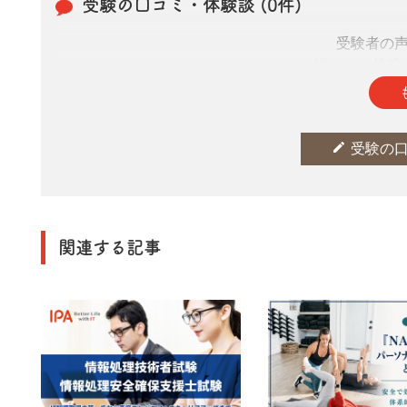
受験の口コミ・体験談 (0件)
受験者の
皆さまの投稿
edit
受験の
関連する記事