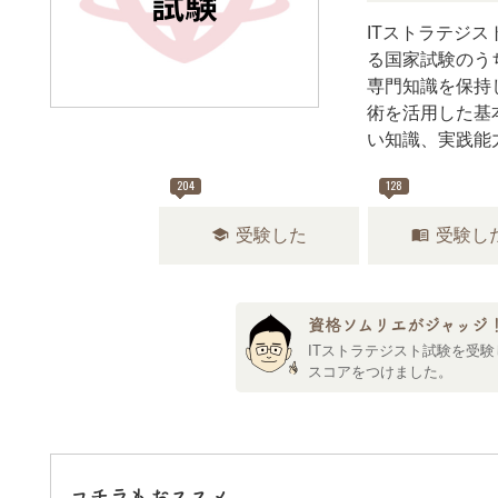
ITストラテジ
る国家試験のう
専門知識を保持
術を活用した基
い知識、実践能
204
128
school
menu_book
受験した
受験し
資格ソムリエがジャッジ
ITストラテジスト試験を受験
スコアをつけました。
コチラもおススメ