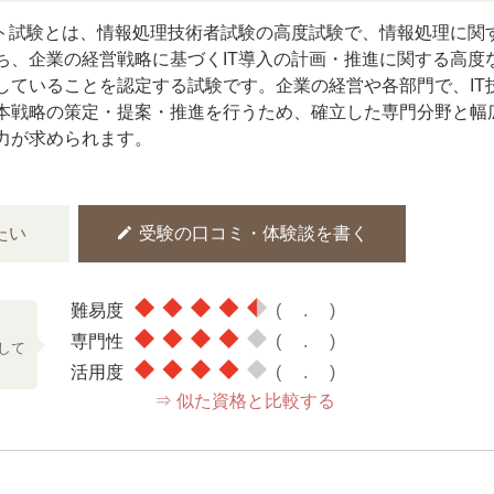
スト試験とは、情報処理技術者試験の高度試験で、情報処理に関
ち、企業の経営戦略に基づくIT導入の計画・推進に関する高度
していることを認定する試験です。企業の経営や各部門で、IT
本戦略の策定・提案・推進を行うため、確立した専門分野と幅
力が求められます。
edit
たい
受験の口コミ・体験談を書く
難易度
(4.5)
！
専門性
(4.0)
して
活用度
(4.0)
⇒ 似た資格と比較する