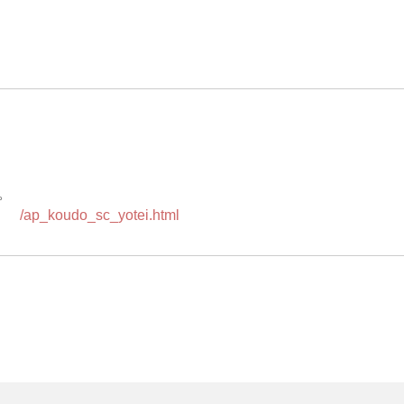
。
26/ap_koudo_sc_yotei.html