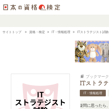
サイトトップ
資格・検定
IT・情報処理
ITストラテジスト試
bookmarks
ブックマーク
ITストラ
IT・情報処理
の検定、難しい？」「どんな試験？」と疑問に思ったら、リア