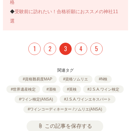
格
◆
受験前に訪れたい！合格祈願におススメの神社11
選
1
2
3
4
5
関連タグ
#資格難易度MAP
#資格ソムリエ
#N検
#世界遺産検定
#漢検
#英検
#J.S.A.ワイン検定
#ワイン検定(ANSA)
#J.S.A.ワインエキスパート
#ワインコーディネーター /ソムリエ(ANSA)
attach_file
この記事を保存する