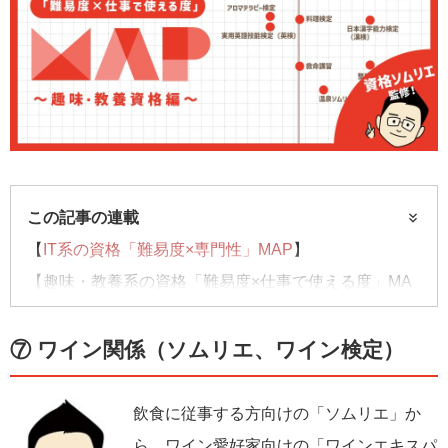
この記事の連載
【
IT系の資格「難易度×専門性」MAP
】
【趣味・教養系の資格「難易度×仕事で使える度」MA
P】……今回はコチラ
【
子どもにおススメの資格「難易度×適年齢」MAP
】
⑦ ワイン関係（ソムリエ、ワイン検定）
飲食に従事する方向けの「ソムリエ」か
ら、ワイン愛好家向けの「ワインエキスパ