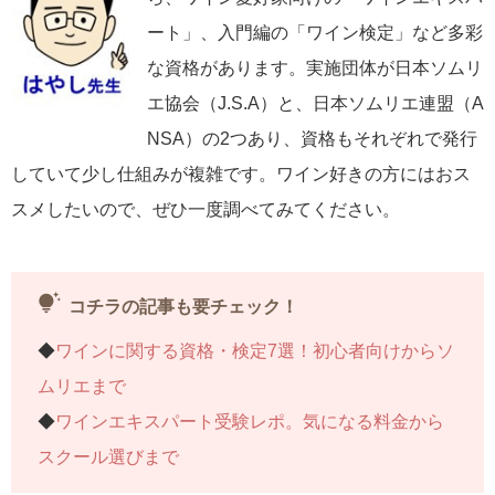
ート」、入門編の「ワイン検定」など多彩
な資格があります。実施団体が日本ソムリ
エ協会（J.S.A）と、日本ソムリエ連盟（A
NSA）の2つあり、資格もそれぞれで発行
していて少し仕組みが複雑です。ワイン好きの方にはおス
スメしたいので、ぜひ一度調べてみてください。
tips_and_updates
コチラの記事も要チェック！
◆
ワインに関する資格・検定7選！初心者向けからソ
ムリエまで
◆
ワインエキスパート受験レポ。気になる料金から
スクール選びまで