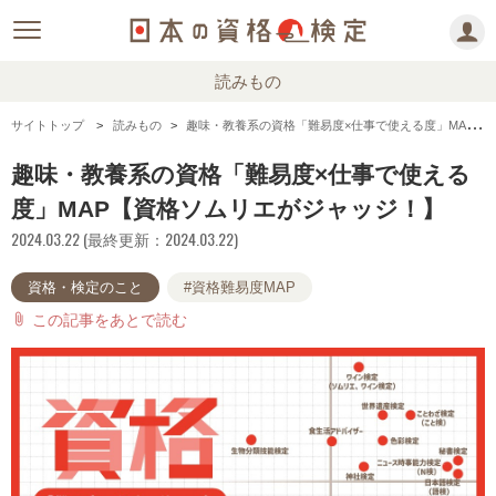
読みもの
サイトトップ
読みもの
趣味・教養系の資格「難易度×仕事で使える度」MAP【資格ソムリエがジャッジ！】
趣味・教養系の資格「難易度×仕事で使える
度」MAP【資格ソムリエがジャッジ！】
2024.03.22 (最終更新：2024.03.22)
資格・検定のこと
#資格難易度MAP
この記事をあとで読む
attach_file