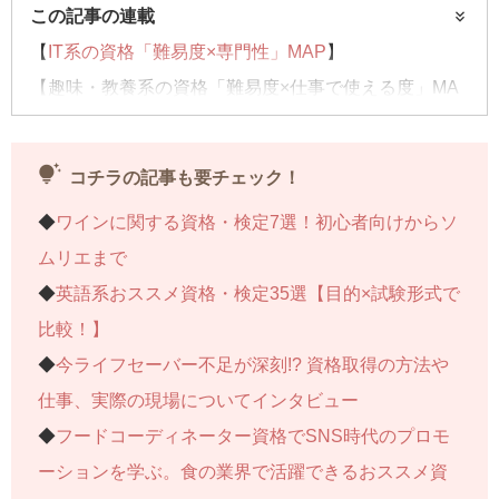
この記事の連載
【
IT系の資格「難易度×専門性」MAP
】
【趣味・教養系の資格「難易度×仕事で使える度」MA
P】……今回はコチラ
【
子どもにおススメの資格「難易度×適年齢」MAP
】
tips_and_updates
コチラの記事も要チェック！
◆
ワインに関する資格・検定7選！初心者向けからソ
ムリエまで
◆
英語系おススメ資格・検定35選【目的×試験形式で
比較！】
◆
今ライフセーバー不足が深刻!? 資格取得の方法や
仕事、実際の現場についてインタビュー
◆
フードコーディネーター資格でSNS時代のプロモ
ーションを学ぶ。食の業界で活躍できるおススメ資