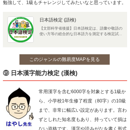
勉強して、1級もチャレンジしてみたいなと思っています。
日本語検定 (語検)
【文部科学省後援】日本語検定は、語彙や敬語の
使い方等の総合的な日本語力を測定する検定試...
このジャンルの難易度MAPを見る
⑨ 日本漢字能力検定 (漢検)
常用漢字を含む6000字を対象とする1級か
ら、小学校1年生修了程度（80字）の10級
まで、非常に幅広い設定があります。言わ
ずとしれた知名度もあり、持っていて損は
ない資格です。漢字や読みがなを書く形式