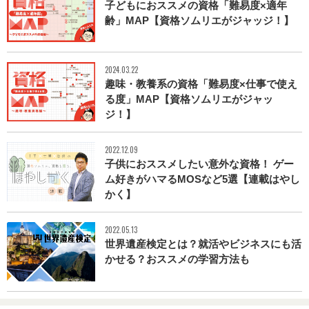
子どもにおススメの資格「難易度×適年
齢」MAP【資格ソムリエがジャッジ！】
2024.03.22
趣味・教養系の資格「難易度×仕事で使え
る度」MAP【資格ソムリエがジャッ
ジ！】
2022.12.09
子供におススメしたい意外な資格！ ゲー
ム好きがハマるMOSなど5選【連載はやし
かく】
2022.05.13
世界遺産検定とは？就活やビジネスにも活
かせる？おススメの学習方法も