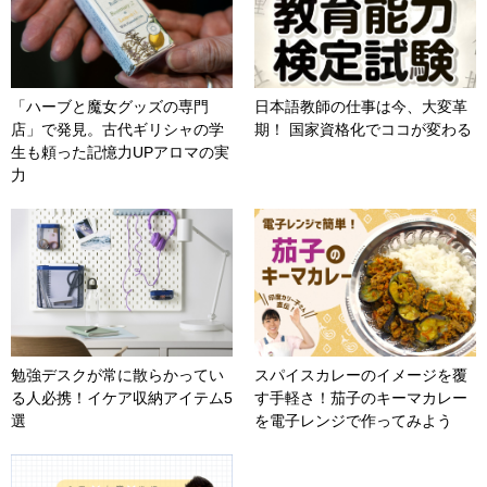
「ハーブと魔女グッズの専門
日本語教師の仕事は今、大変革
店」で発見。古代ギリシャの学
期！ 国家資格化でココが変わる
生も頼った記憶力UPアロマの実
力
勉強デスクが常に散らかってい
スパイスカレーのイメージを覆
る人必携！イケア収納アイテム5
す手軽さ！茄子のキーマカレー
選
を電子レンジで作ってみよう