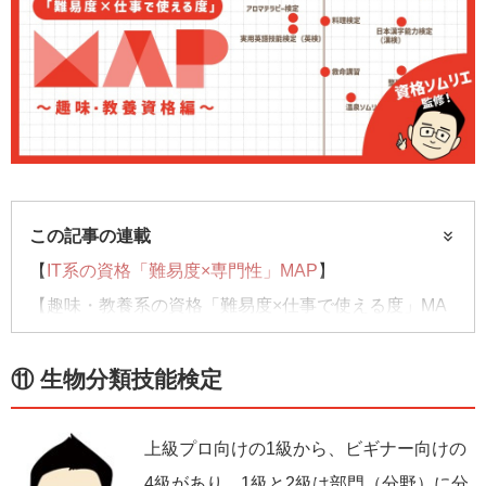
この記事の連載
【
IT系の資格「難易度×専門性」MAP
】
【趣味・教養系の資格「難易度×仕事で使える度」MA
P】……今回はコチラ
【
子どもにおススメの資格「難易度×適年齢」MAP
】
⑪ 生物分類技能検定
上級プロ向けの1級から、ビギナー向けの
4級があり、1級と2級は部門（分野）に分