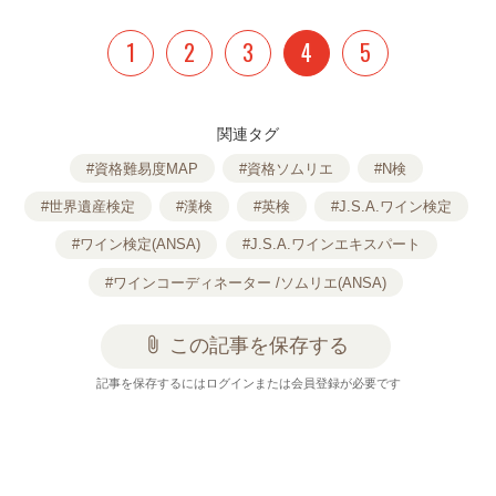
1
2
3
4
5
関連タグ
#資格難易度MAP
#資格ソムリエ
#N検
#世界遺産検定
#漢検
#英検
#J.S.A.ワイン検定
#ワイン検定(ANSA)
#J.S.A.ワインエキスパート
#ワインコーディネーター /ソムリエ(ANSA)
attach_file
この記事を保存する
記事を保存するにはログインまたは会員登録が必要です