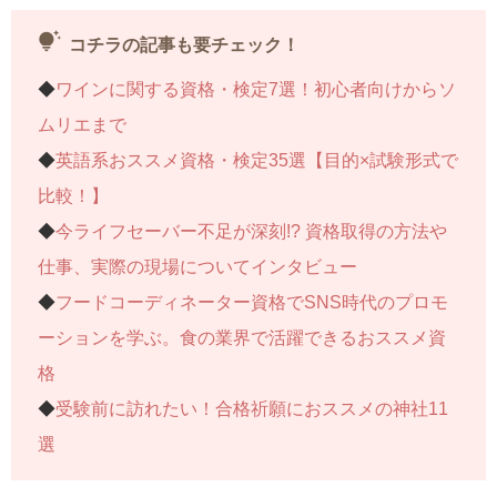
【
子どもにおススメの資格「難易度×適年齢」MAP
】
tips_and_updates
コチラの記事も要チェック！
◆
ワインに関する資格・検定7選！初心者向けからソ
ムリエまで
◆
英語系おススメ資格・検定35選【目的×試験形式で
比較！】
◆
今ライフセーバー不足が深刻!? 資格取得の方法や
仕事、実際の現場についてインタビュー
◆
フードコーディネーター資格でSNS時代のプロモ
ーションを学ぶ。食の業界で活躍できるおススメ資
格
◆
受験前に訪れたい！合格祈願におススメの神社11
選