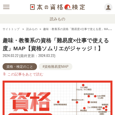
読みもの
サイトトップ
読みもの
趣味・教養系の資格「難易度×仕事で使える度」MAP【資格ソムリエがジャッジ！】
趣味・教養系の資格「難易度×仕事で使える
度」MAP【資格ソムリエがジャッジ！】
2024.03.22 (最終更新：2024.03.22)
資格・検定のこと
#資格難易度MAP
この記事をあとで読む
attach_file