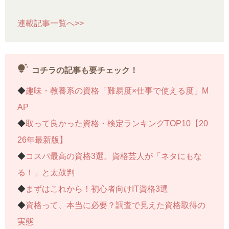
連載記事一覧へ>>
tips_and_updates
コチラの記事も要チェック！
◆
趣味・教養系の資格「難易度×仕事で使える度」M
AP
◆
取って良かった資格・検定ランキングTOP10【20
26年最新版】
◆
コスパ最高の資格3選。資格芸人が「ネタにもな
る！」と太鼓判
◆
まずはこれから！初心者向けIT資格3選
◆
資格って、本当に必要？調査で見えた資格取得の
実態