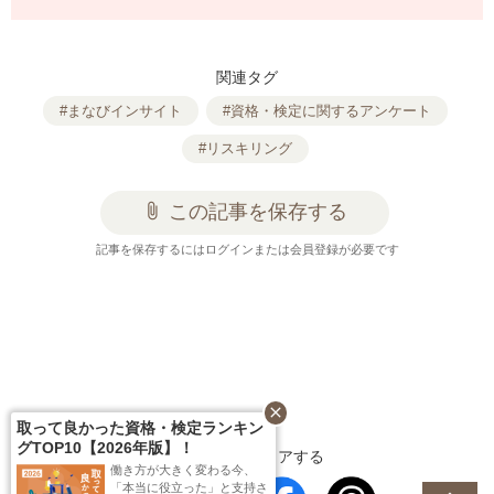
関連タグ
#まなびインサイト
#資格・検定に関するアンケート
#リスキリング
attach_file
この記事を保存する
記事を保存するにはログインまたは会員登録が必要です
close
取って良かった資格・検定ランキン
グTOP10【2026年版】！
この記事をシェアする
働き方が大きく変わる今、
「本当に役立った」と支持さ