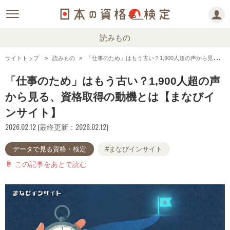
読みもの
サイトトップ
読みもの
「仕事のため」はもう古い？1,900人超の声から見る、資格取得の動機とは【まなびインサイト】
「仕事のため」はもう古い？1,900人超の声
から見る、資格取得の動機とは【まなびイ
ンサイト】
2026.02.12 (最終更新：2026.02.12)
データで見る資格・検定
#まなびインサイト
この記事をあとで読む
attach_file