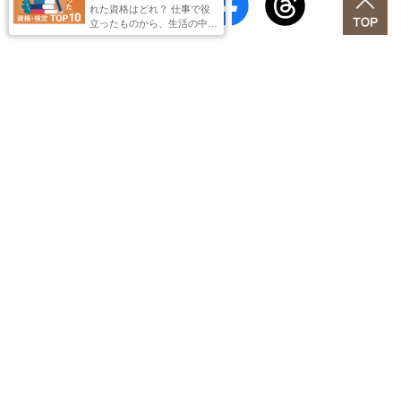
れた資格はどれ？ 仕事で役
立ったものから、生活の中で
小さな自信に繋がった資格ま
で、取得者の声をもとにラン
キング化。 資格選びの参考
新着記事一覧へ
にぜひ！
人気記事ランキング
2025.09.24
受験前に訪れたい！合格祈願におススメの神社11選
2025.12.15
取って良かった資格・検定ランキングTOP10【2026年最
新版】！
2026.07.09
みんながリアルに調べている資格はどれ？総合アクセス
ランキング TOP10！【日本の資格・検定 AWARDS 202