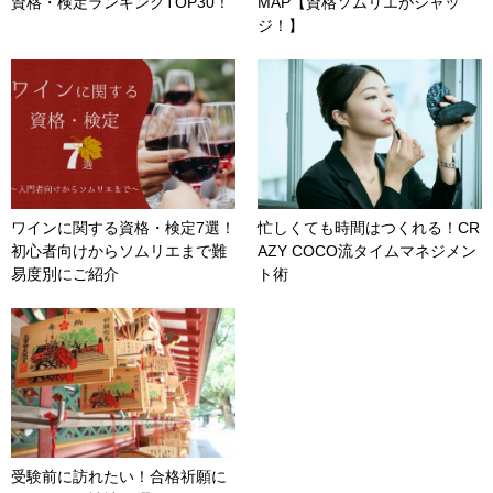
資格・検定ランキングTOP30！
MAP【資格ソムリエがジャッ
ジ！】
ワインに関する資格・検定7選！
忙しくても時間はつくれる！CR
初心者向けからソムリエまで難
AZY COCO流タイムマネジメン
易度別にご紹介
ト術
受験前に訪れたい！合格祈願に