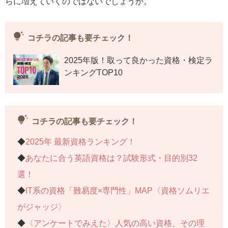
らに増えていくのではないでしょうか。
tips_and_updates
コチラの記事も要チェック！
2025年版！取って良かった資格・検定ラ
ンキングTOP10
tips_and_updates
コチラの記事も要チェック！
◆
2025年 最新資格ランキング！
◆
あなたに合う英語資格は？試験形式・目的別32
選！
◆
IT系の資格「難易度×専門性」MAP〈資格ソムリエ
がジャッジ〉
◆
〈アンケートでみえた〉人気の高い資格、その理