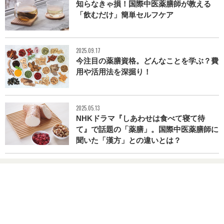
知らなきゃ損！国際中医薬膳師が教える
「飲むだけ」簡単セルフケア
2025.09.17
今注目の薬膳資格。どんなことを学ぶ？費
用や活用法を深掘り！
2025.05.13
NHKドラマ『しあわせは食べて寝て待
て』で話題の「薬膳」。国際中医薬膳師に
聞いた「漢方」との違いとは？