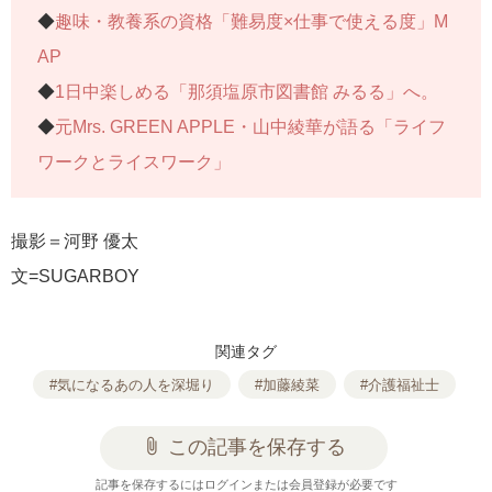
◆
趣味・教養系の資格「難易度×仕事で使える度」M
AP
◆
1日中楽しめる「那須塩原市図書館 みるる」へ。
◆
元Mrs. GREEN APPLE・山中綾華が語る「ライフ
ワークとライスワーク」
撮影＝河野 優太
文=SUGARBOY
関連タグ
#気になるあの人を深堀り
#加藤綾菜
#介護福祉士
attach_file
この記事を保存する
記事を保存するにはログインまたは会員登録が必要です