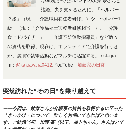
時68歳だったタレントの加藤 茶さんと
結婚。夫を支えるために、「ヘルパー
２級」（現：「介護職員初任者研修」）や「ヘルパー1
級」（現：「介護福祉士実務者研修相当」）、「介護
食アドバイザー」、「介護予防運動指導員」など数々
の資格を取得。現在は、ボランティアで介護を行うほ
か、講演や執筆活動などマルチに活躍する。Instagra
m：
@katoayana0412
, YouTube：
加藤家の日常
突然訪れた“その日”を乗り越えて
ーー今回は、綾菜さんが介護系の資格を取得するに至った
「きっかけ」について、詳しくお伺いできればと思いま
す。ご結婚当初、加藤 茶（以下、加トちゃん）さんはとて