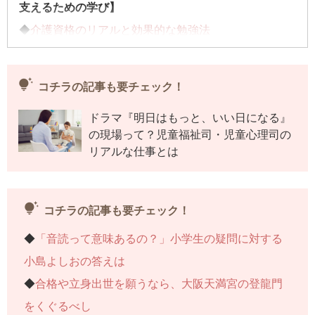
支えるための学び】
◆
介護資格のリアルと効果的な勉強法
◆加トちゃんを守るため。介護資格が救った命・・・
今回はコチラ
tips_and_updates
コチラの記事も要チェック！
◆
介護資格は暮らしの知恵袋！実感したメリットとは
ドラマ『明日はもっと、いい日になる』
◆
加藤綾菜が伝授する“ゆる介護学”
の現場って？児童福祉司・児童心理司の
◆
バッシングと介護疲れを乗り越えて。強くなれたワ
リアルな仕事とは
ケ
tips_and_updates
連載記事一覧へ>>
コチラの記事も要チェック！
◆
「音読って意味あるの？」小学生の疑問に対する
小島よしおの答えは
◆
合格や立身出世を願うなら、大阪天満宮の登龍門
をくぐるべし