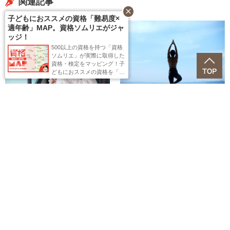
関連記事
close
子どもにおススメの資格「難易度×
適年齢」MAP。資格ソムリエがジャ
ッジ！
500以上の資格を持つ「資格
ソムリエ」が実際に取得した
資格・検定をマッピング！子
どもにおススメの資格を「難
易度」と「適年齢」が一目で
分かるように紹介。子どもに
何を受験させようか迷ってい
ChatGPTと「ゆる計画」で効率
体調管理も学びのうち。暑さに
る方、ぜひ活用ください！
化。福田萌が実践する、忙しい
負けない身体を作る健康系資格
毎日でも続く勉強法
ガイド
都内に現れた本と緑のオアシ
1度目の「社労士」試験は不合
ス。知的好奇心をくすぐられる
格……！元ミセス・山中 綾華流