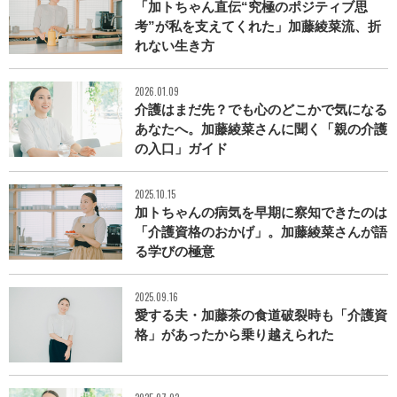
「加トちゃん直伝“究極のポジティブ思
考”が私を支えてくれた」加藤綾菜流、折
れない生き方
2026.01.09
介護はまだ先？でも心のどこかで気になる
あなたへ。加藤綾菜さんに聞く「親の介護
の入口」ガイド
2025.10.15
加トちゃんの病気を早期に察知できたのは
「介護資格のおかげ」。加藤綾菜さんが語
る学びの極意
2025.09.16
愛する夫・加藤茶の食道破裂時も「介護資
格」があったから乗り越えられた