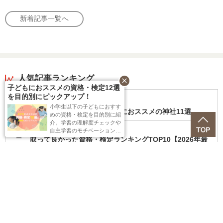
新着記事一覧へ
人気記事ランキング
close
子どもにおススメの資格・検定12選
を目的別にピックアップ！
2025.09.24
小学生以下の子どもにおすす
受験前に訪れたい！合格祈願におススメの神社11選
めの資格・検定を目的別に紹
介。学習の理解度チェックや
2025.12.15
自主学習のモチベーションに
活用できる12選を、「日本の
取って良かった資格・検定ランキングTOP10【2026年最
資格・検定」編集部が厳選し
新版】！
ました。
2026.07.09
みんながリアルに調べている資格はどれ？総合アクセス
ランキング TOP10！【日本の資格・検定 AWARDS 202
6】
2025.12.17