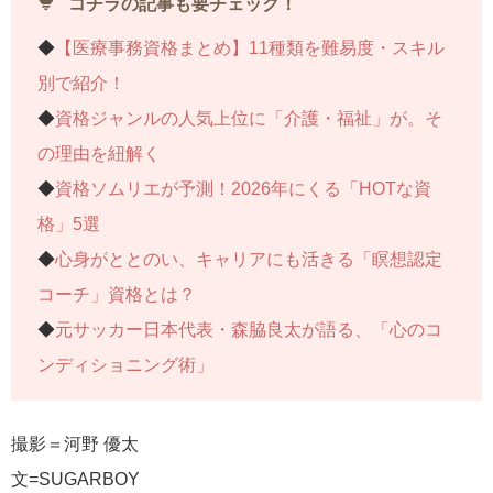
tips_and_updates
コチラの記事も要チェック！
◆
【医療事務資格まとめ】11種類を難易度・スキル
別で紹介！
◆
資格ジャンルの人気上位に「介護・福祉」が。そ
の理由を紐解く
◆
資格ソムリエが予測！2026年にくる「HOTな資
格」5選
◆
心身がととのい、キャリアにも活きる「瞑想認定
コーチ」資格とは？
◆
元サッカー日本代表・森脇良太が語る、「心のコ
ンディショニング術」
撮影＝河野 優太
文=SUGARBOY