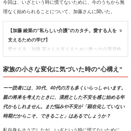
今回は、いざという時に慌てないために、今のうちから無
理なく始められることについて、加藤さんに聞いた。
【加藤 綾菜の“私らしい介護”のカタチ。愛する人を
支えるための学び】
愛する夫・加藤 茶さんを支えるために数々の介護資格
を取得してきたタレントの加藤 綾菜さん。資格取得を
通じてどんな学びや発見があったのか。本連載では、
家族の小さな変化に気づいた時の“心構え”
加藤さんの実体験から介護と向き合うすべての人に役
に立つヒントをお届け。
ーー読者には、30代、40代の方も多くいらっしゃいます。
親の将来を考えたときに、漠然とした不安を感じ始める年
代かもしれません。まだ悩みや不安が「顕在化していない
時期だからこそ、できること」はあるでしょうか？
私自身もそうでしたが、いざという時に慌てないために