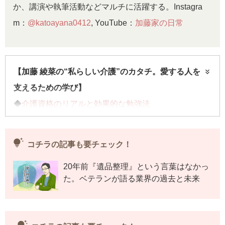
か、講演や執筆活動などマルチに活躍する。Instagra
m：
@katoayana0412
, YouTube：
加藤家の日常
【加藤 綾菜の“私らしい介護”のカタチ。愛する人を
支えるための学び】
◆
介護資格のリアルと効果的な勉強法
◆
加トちゃんを守るため。介護資格が救った命
◆
介護資格は暮らしの知恵袋！実感したメリットとは
tips_and_updates
コチラの記事も要チェック！
◆加藤綾菜が伝授する“ゆる介護学”・・・今回はコチラ
20年前『遺品整理』という言葉はなかっ
◆
バッシングと介護疲れを乗り越えて。強くなれたワ
た。ベテランが語る業界の過去と未来
ケ
連載記事一覧へ>>