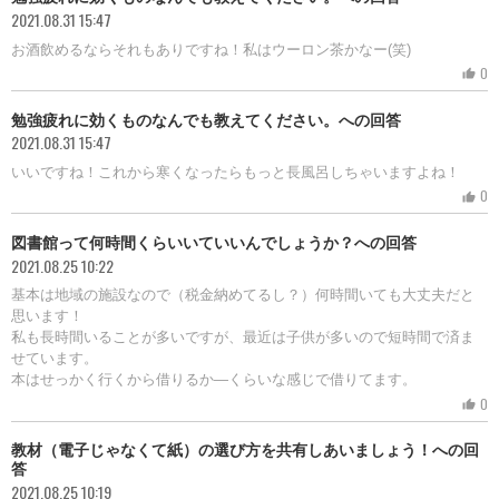
2021.08.31 15:47
お酒飲めるならそれもありですね！私はウーロン茶かなー(笑)
0
thumb_up
勉強疲れに効くものなんでも教えてください。への回答
2021.08.31 15:47
いいですね！これから寒くなったらもっと長風呂しちゃいますよね！
0
thumb_up
図書館って何時間くらいいていいんでしょうか？への回答
2021.08.25 10:22
基本は地域の施設なので（税金納めてるし？）何時間いても大丈夫だと
思います！
私も長時間いることが多いですが、最近は子供が多いので短時間で済ま
せています。
本はせっかく行くから借りるか―くらいな感じで借りてます。
0
thumb_up
教材（電子じゃなくて紙）の選び方を共有しあいましょう！への回
答
2021.08.25 10:19