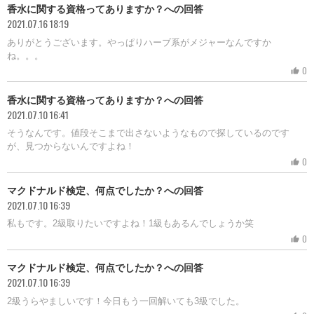
香水に関する資格ってありますか？への回答
2021.07.16 18:19
ありがとうございます。やっぱりハーブ系がメジャーなんですか
ね。。。
0
thumb_up
香水に関する資格ってありますか？への回答
2021.07.10 16:41
そうなんです。値段そこまで出さないようなもので探しているのです
が、見つからないんですよね！
0
thumb_up
マクドナルド検定、何点でしたか？への回答
2021.07.10 16:39
私もです。2級取りたいですよね！1級もあるんでしょうか笑
0
thumb_up
マクドナルド検定、何点でしたか？への回答
2021.07.10 16:39
2級うらやましいです！今日もう一回解いても3級でした。