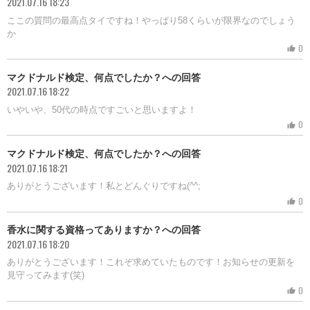
2021.07.16 18:23
ここの質問の最高点タイですね！やっぱり58くらいが限界なのでしょう
か
0
thumb_up
マクドナルド検定、何点でしたか？への回答
2021.07.16 18:22
いやいや、50代の時点ですごいと思いますよ！
0
thumb_up
マクドナルド検定、何点でしたか？への回答
2021.07.16 18:21
ありがとうございます！私とどんぐりですね(^^;
0
thumb_up
香水に関する資格ってありますか？への回答
2021.07.16 18:20
ありがとうございます！これぞ求めていたものです！お知らせの更新を
見守ってみます(笑)
0
thumb_up