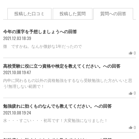
投稿した口コミ
投稿した質問
質問への回答
今年の漢字を予想しましょうへの回答
2021.12.03 18:39
微 ですかね。なんか微妙な1年だったので
0
thumb_up
高校受験に役に立つ資格や検定を教えてください。への回答
2021.10.08 19:47
内申に関わるもの以外の資格勉強をするなら受験勉強した方がいいと思
う!無理しない範囲で！
0
thumb_up
勉強疲れに効くものなんでも教えてください。への回答
2021.10.08 19:24
水・・・すごい・・・初耳です！大変勉強になりました！
0
thumb_up