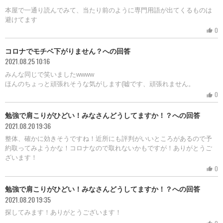
本屋で一通り読んでみて、当たり前のように専門用語が出てくるものは
避けてます
0
thumb_up
コロナでモチベ下がりません？への回答
2021.08.25 10:16
みんな同じで笑いましたwwww
ほんのちょっと頑張れそうな気がします(嘘です、頑張れません。
0
thumb_up
勉強で肩こりがひどい！みなさんどうしてますか！？への回答
2021.08.20 19:36
整体、確かに効きそうですね！近所にも評判がいいところがあるので予
約取ってみようかな！コロナなので取れないかもですが！ありがとうご
ざいます！
0
thumb_up
勉強で肩こりがひどい！みなさんどうしてますか！？への回答
2021.08.20 19:35
探してみます！ありがとうございます！