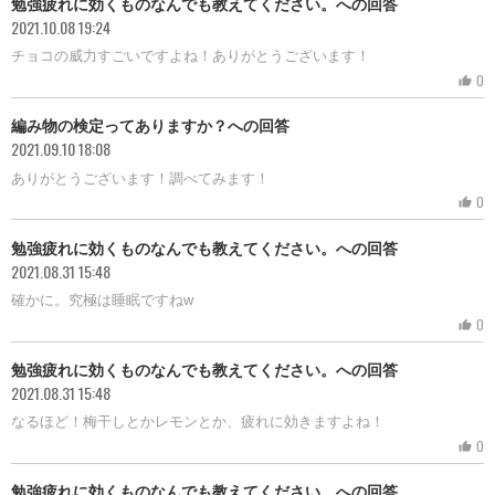
勉強疲れに効くものなんでも教えてください。への回答
2021.10.08 19:24
チョコの威力すごいですよね！ありがとうございます！
0
thumb_up
編み物の検定ってありますか？への回答
2021.09.10 18:08
ありがとうございます！調べてみます！
0
thumb_up
勉強疲れに効くものなんでも教えてください。への回答
2021.08.31 15:48
確かに。究極は睡眠ですねw
0
thumb_up
勉強疲れに効くものなんでも教えてください。への回答
2021.08.31 15:48
なるほど！梅干しとかレモンとか、疲れに効きますよね！
0
thumb_up
勉強疲れに効くものなんでも教えてください。への回答