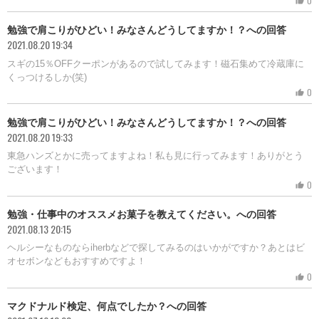
0
thumb_up
勉強で肩こりがひどい！みなさんどうしてますか！？への回答
2021.08.20 19:34
スギの15％OFFクーポンがあるので試してみます！磁石集めて冷蔵庫に
くっつけるしか(笑)
0
thumb_up
勉強で肩こりがひどい！みなさんどうしてますか！？への回答
2021.08.20 19:33
東急ハンズとかに売ってますよね！私も見に行ってみます！ありがとう
ございます！
0
thumb_up
勉強・仕事中のオススメお菓子を教えてください。への回答
2021.08.13 20:15
ヘルシーなものならiherbなどで探してみるのはいかがですか？あとはビ
オセボンなどもおすすめですよ！
0
thumb_up
マクドナルド検定、何点でしたか？への回答