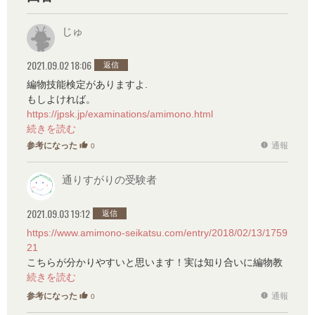
じゅ
2021.09.02 18:06
返信
編物技能検定がありますよ.
もしよければ。
https://jpsk.jp/examinations/amimono.html
参考になった
通報
thumb_up
report
0
通りすがりの受験者
2021.09.03 19:12
返信
https://www.amimono-seikatsu.com/entry/2018/02/13/1759
21
こちらが分かりやすいと思います！実は知り合いに編物教
室をしている方がいるのですが、その方も受けていまし
た。
参考になった
通報
thumb_up
report
0