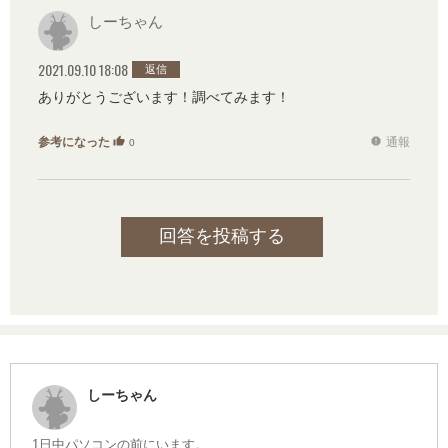
しーちゃん
2021.09.10 18:08
返信
ありがとうございます！調べてみます！
参考になった
通報
thumb_up
report
0
回答を投稿する
しーちゃん
1日中パソコンの前にいます。