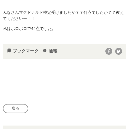
みなさんマクドナルド検定受けましたか？？何点でしたか？？教え
てくださいー！！
私はボロボロで44点でした。
ブックマーク
通報
bookmarks
report
戻る