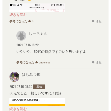
参考になった
通報
thumb_up
report
0
しーちゃん
2021.07.16 18:22
いやいや、50代の時点ですごいと思いますよ！
参考になった
通報
thumb_up
report
undefined
はちみつ梅
2021.07.16 09:30
返信
58点でした！難しいですね！(笑)