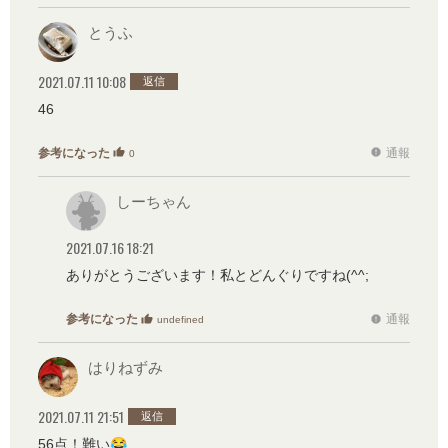
とうふ
2021.07.11 10:08
返信
46
参考になった
通報
thumb_up
report
0
しーちゃん
2021.07.16 18:21
ありがとうございます！私とどんぐりですね(^^;
参考になった
通報
thumb_up
report
undefined
はりねずみ
2021.07.11 21:51
返信
56点！難い😂