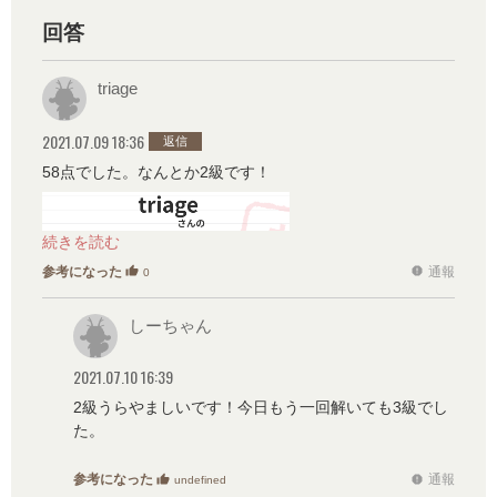
回答
triage
2021.07.09 18:36
返信
58点でした。なんとか2級です！
参考になった
通報
thumb_up
report
0
しーちゃん
2021.07.10 16:39
2級うらやましいです！今日もう一回解いても3級でし
た。
参考になった
通報
thumb_up
report
undefined