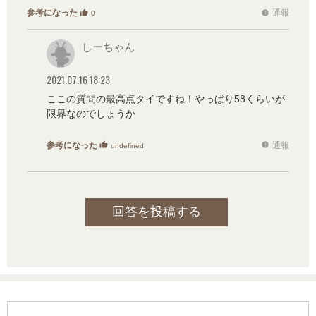
参考になった
通報
thumb_up
report
0
しーちゃん
2021.07.16 18:23
ここの質問の最高点タイですね！やっぱり58くらいが
限界なのでしょうか
参考になった
通報
thumb_up
report
undefined
回答を投稿する