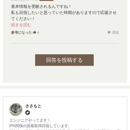
基本情報を受験されるんですね！
私も目指したいと思っていた時期がありますので応援させ
てください！
こちらのサイトで体験談を投稿されている方もいらっしゃ
るのでもうご覧かもしれませんが参考までに。
参考になった
通報
thumb_up
report
0
ご健闘をお祈りしております
https://jpsk.jp/examinations/fe.html
回答を投稿する
ささもと
エンジニアやってます！
IPA関係の資格取得目指しています。