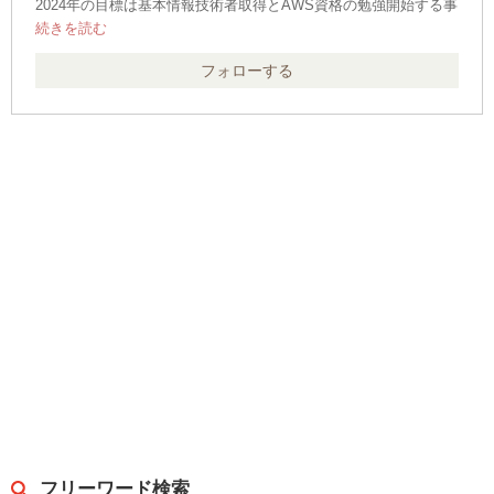
2024年の目標は基本情報技術者取得とAWS資格の勉強開始する事
です。
職業:
フォローする
技術職（IT、ネットワーク）
保持資格:
普通自動車免許/基本製図検定/計算技術検定/機械保全３級/
勉強中の資格:
基本情報技術者試験
取りたい資格:
AWS関係/応用情報技術者/DBスペシャリスト/
フリーワード検索