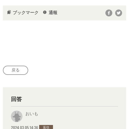
ブックマーク
通報
bookmarks
report
戻る
回答
おいも
2024.03.05 14:36
返信